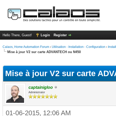
Hello There, Guest!
Login
Register
Calaos, Home Automation Forum
›
Utilisation - Installation - Configuration
›
Insta
Mise à jour V2 sur carte ADVANTECH ou N450
ge
Mise à jour V2 sur carte A
captainigloo
Administrator
01-06-2015, 12:06 AM