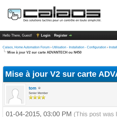
Hello There, Guest!
Login
Register
Calaos, Home Automation Forum
›
Utilisation - Installation - Configuration
›
Insta
Mise à jour V2 sur carte ADVANTECH ou N450
ge
Mise à jour V2 sur carte A
tom
Senior Member
01-04-2015, 03:00 PM
(This post was 