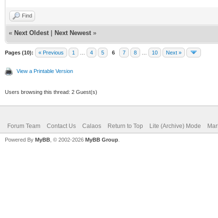
Find
«
Next Oldest
|
Next Newest
»
Pages (10):
« Previous
1
…
4
5
6
7
8
…
10
Next »
View a Printable Version
Users browsing this thread: 2 Guest(s)
Forum Team
Contact Us
Calaos
Return to Top
Lite (Archive) Mode
Mar
Powered By
MyBB
, © 2002-2026
MyBB Group
.