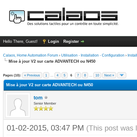
Hello There, Guest!
Login
Register
Calaos, Home Automation Forum
›
Utilisation - Installation - Configuration
›
Insta
Mise à jour V2 sur carte ADVANTECH ou N450
ge
Pages (10):
« Previous
1
…
4
5
6
7
8
…
10
Next »
Mise à jour V2 sur carte ADVANTECH ou N450
tom
Senior Member
01-02-2015, 03:47 PM
(This post was 