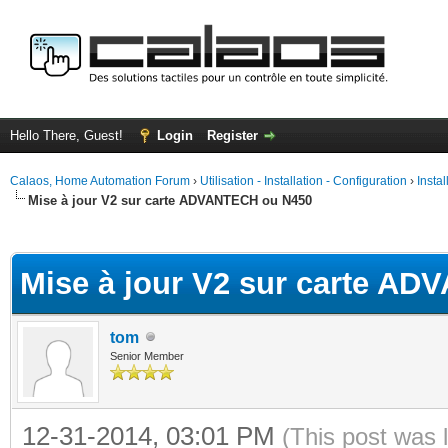
Hello There, Guest!
Login
Register
Calaos, Home Automation Forum
›
Utilisation - Installation - Configuration
›
Insta
Mise à jour V2 sur carte ADVANTECH ou N450
ge
Mise à jour V2 sur carte A
tom
Senior Member
12-31-2014, 03:01 PM
(This post was 