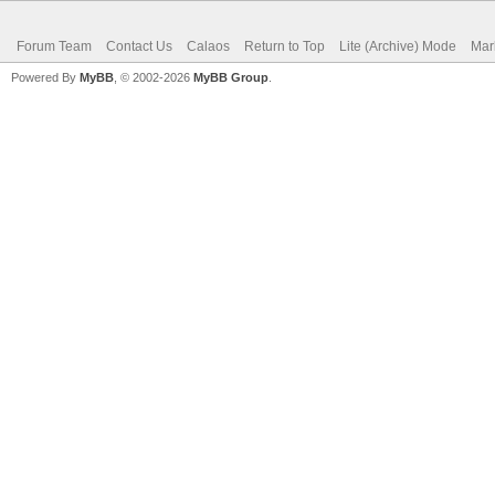
Forum Team
Contact Us
Calaos
Return to Top
Lite (Archive) Mode
Mar
Powered By
MyBB
, © 2002-2026
MyBB Group
.