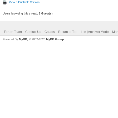
View a Printable Version
Users browsing this thread: 1 Guest(s)
Forum Team
Contact Us
Calaos
Return to Top
Lite (Archive) Mode
Mar
Powered By
MyBB
, © 2002-2026
MyBB Group
.