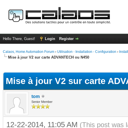
Hello There, Guest!
Login
Register
Calaos, Home Automation Forum
›
Utilisation - Installation - Configuration
›
Insta
Mise à jour V2 sur carte ADVANTECH ou N450
ge
Mise à jour V2 sur carte A
tom
Senior Member
12-22-2014, 11:05 AM
(This post was 