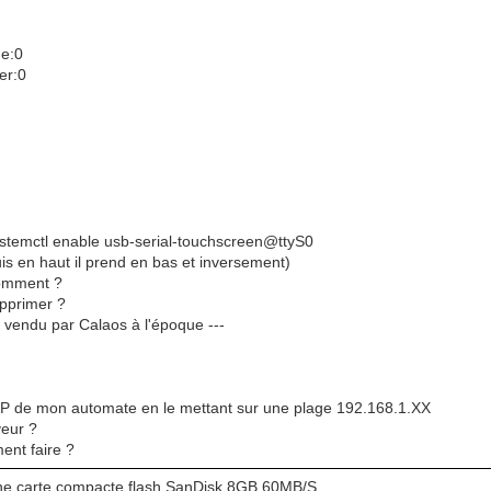
me:0
er:0
 systemctl enable usb-serial-touchscreen@ttyS0
puis en haut il prend en bas et inversement)
 comment ?
supprimer ?
- vendu par Calaos à l'époque ---
se IP de mon automate en le mettant sur une plage 192.168.1.XX
veur ?
ent faire ?
se une carte compacte flash SanDisk 8GB 60MB/S