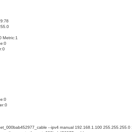
29:78
255.0
Metric:1
me:0
r:0
me:0
er:0
hernet_000bab452977_cable --ipv4 manual 192.168.1.100 255.255.255.0