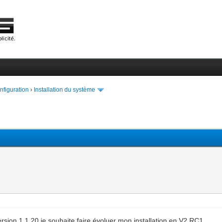
onfiguration
›
Installation du système
ion 1.1.20 je souhaite faire évoluer mon installation en V2 RC1.