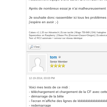
Après de nombreux essai je n'ai malheureusement pa
Je souhaite donc rassembler ici tous les problèmes 
j'espère en avoir ;-)
Calaos v1.1.20 sur Advantech | Ecran tactile | Wago 750-849 | DALI halogèn
Squeezebox on Raspberry | Zibase Pro (Enocean+Zwave+Oregon) | Ecodevice | 
Test v2 RC2 automate + serveur sur réseau identique
Find
tom
Senior Member
12-19-2014, 03:03 PM
Voici mes tests de ce midi :
- téléchargement et chargement de la CF avec ce
- démarrage de la bête
- l'ecran m'affiche des lignes de kkkkkkkkkkkkkkkk
- redemarrage