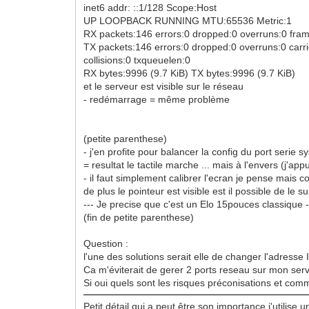
inet6 addr: ::1/128 Scope:Host
UP LOOPBACK RUNNING MTU:65536 Metric:1
RX packets:146 errors:0 dropped:0 overruns:0 fra
TX packets:146 errors:0 dropped:0 overruns:0 carri
collisions:0 txqueuelen:0
RX bytes:9996 (9.7 KiB) TX bytes:9996 (9.7 KiB)
et le serveur est visible sur le réseau
- redémarrage = même problème
(petite parenthese)
- j'en profite pour balancer la config du port serie
= resultat le tactile marche ... mais à l'envers (j'ap
- il faut simplement calibrer l'ecran je pense mais
de plus le pointeur est visible est il possible de le 
--- Je precise que c'est un Elo 15pouces classique 
(fin de petite parenthese)
Question :
l'une des solutions serait elle de changer l'adres
Ca m'éviterait de gerer 2 ports reseau sur mon ser
Si oui quels sont les risques préconisations et comm
Petit détail qui a peut être son importance j'utili