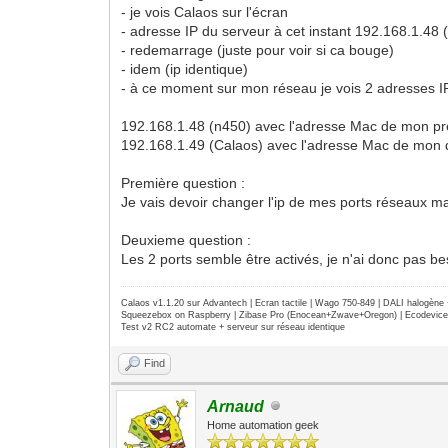
- je vois Calaos sur l'écran
- adresse IP du serveur à cet instant 192.168.1.4
- redemarrage (juste pour voir si ca bouge)
- idem (ip identique)
- à ce moment sur mon réseau je vois 2 adresses I
192.168.1.48 (n450) avec l'adresse Mac de mon pr
192.168.1.49 (Calaos) avec l'adresse Mac de mon
Première question :
Je vais devoir changer l'ip de mes ports réseaux ma
Deuxieme question :
Les 2 ports semble être activés, je n'ai donc pas b
Calaos v1.1.20 sur Advantech | Ecran tactile | Wago 750-849 | DALI halogèn
Squeezebox on Raspberry | Zibase Pro (Enocean+Zwave+Oregon) | Ecodevice | 
Test v2 RC2 automate + serveur sur réseau identique
Find
Arnaud
Home automation geek