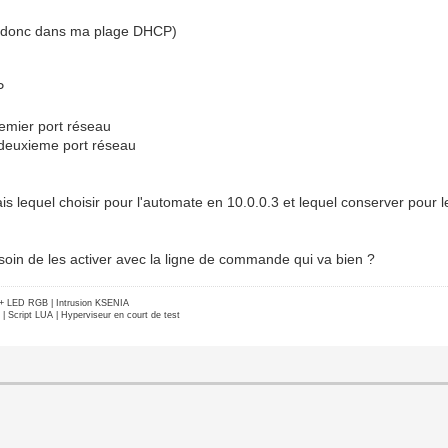
8 (donc dans ma plage DHCP)
P
emier port réseau
 deuxieme port réseau
is lequel choisir pour l'automate en 10.0.0.3 et lequel conserver pour 
esoin de les activer avec la ligne de commande qui va bien ?
e + LED RGB | Intrusion KSENIA
Script LUA | Hyperviseur en court de test