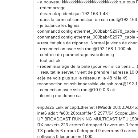
- a nouveau kkkkkkkkkkkkkkkkkkkkkkkkkk sur tous l
- redemarrage
- écran ok ip identique 192.168.1.48
- dans le terminal connection en ssh root@192.168
- je balance les lignes
connmanctl config ethernet_000bab452978_cable -
connmanctl config ethernet_000bab452977_cable -
= resultat plus de réponse. Normal je viens de chang
- reconnection avec ssh root@192.168.1.100 ok
- controle du parametrage avec ifconfig
- tout est ok
- redemmarrage de la bête (pour voir si ca tiens ....
= resultat le serveur vient de prendre l'adresse 10.0
et je ne vois plus sur le réseau ni le 48 ni le 49
reconnection en ssh impossible via ssh root@192.
- connection avec ssh root@10.0.0.3 ok
- ifconfig me donne ca
enp0s25 Link encap:Ethernet HWaddr 00:0B:AB:45
inet6 addr: fe80::20b:abff:fe45:2977/64 Scope:Link
UP BROADCAST RUNNING MULTICAST MTU:1500 
RX packets:223 errors:0 dropped:0 overruns:0 fra
TX packets:6 errors:0 dropped:0 overruns:0 carrier
collisions:0 txqueuelen:1000