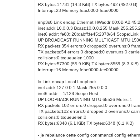
RX bytes:14731 (14.3 KiB) TX bytes:492 (492.0 B)
Interrupt:23 Memory:feac0000-feae0000
enp3s0 Link encap:Ethernet HWaddr 00:0B:AB:45:
inet addr:10.0.0.3 Bcast:10.0.0.255 Mask:255.255.
inet6 addr: fe80::20b:abff:fe45:2978/64 Scope:Link
UP BROADCAST RUNNING MULTICAST MTU:1500 
RX packets:354 errors:0 dropped:0 overruns:0 fra
TX packets:54 errors:0 dropped:0 overruns:0 carrie
collisions:0 txqueuelen:1000
RX bytes:57300 (55.9 KiB) TX bytes:8559 (8.3 KiB)
Interrupt:16 Memory:febe0000-fec00000
lo Link encap:Local Loopback
inet addr:127.0.0.1 Mask:255.0.0.0
inet6 addr: ::1/128 Scope:Host
UP LOOPBACK RUNNING MTU:65536 Metric:1
RX packets:102 errors:0 dropped:0 overruns:0 fra
TX packets:102 errors:0 dropped:0 overruns:0 carri
collisions:0 txqueuelen:0
RX bytes:6348 (6.1 KiB) TX bytes:6348 (6.1 KiB)
- je rebalance cette config connmanctl config et