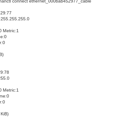
onnmanctl connect ethernet_000bab452977_cable
:29:77
:255.255.255.0
Metric:1
me:0
r:0
B)
29:78
255.0
Metric:1
ame:0
r:0
 KiB)