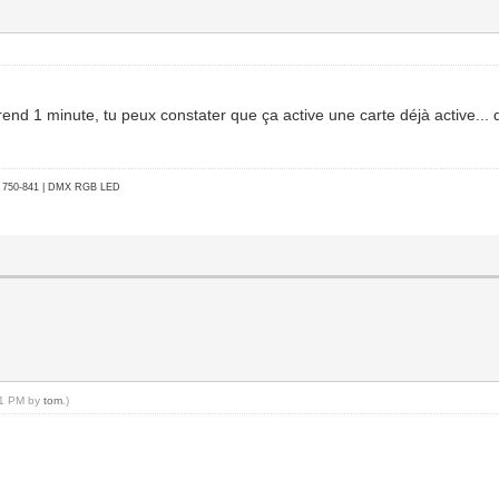
end 1 minute, tu peux constater que ça active une carte déjà active... d
go 750-841 | DMX RGB LED
:01 PM by
tom
.)