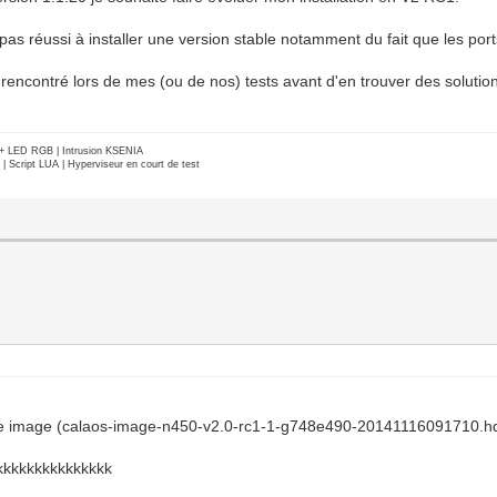
s réussi à installer une version stable notamment du fait que les port
rencontré lors de mes (ou de nos) tests avant d'en trouver des solutio
e + LED RGB | Intrusion KSENIA
Script LUA | Hyperviseur en court de test
tte image (calaos-image-n450-v2.0-rc1-1-g748e490-20141116091710.h
kkkkkkkkkkkkkkkk