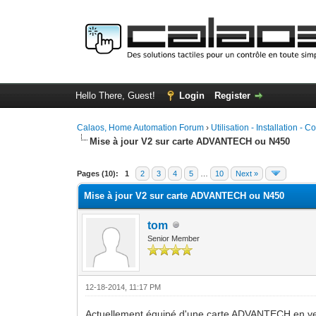
Hello There, Guest!
Login
Register
Calaos, Home Automation Forum
›
Utilisation - Installation - C
Mise à jour V2 sur carte ADVANTECH ou N450
0 Vote(s) - 0 Average
1
2
3
4
5
Pages (10):
1
2
3
4
5
…
10
Next »
Mise à jour V2 sur carte ADVANTECH ou N450
tom
Senior Member
12-18-2014, 11:17 PM
Actuellement équipé d'une carte ADVANTECH en vers