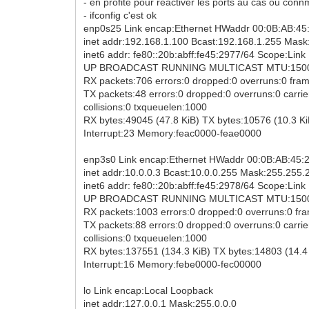
- en profite pour réactiver les ports au cas ou c
- ifconfig c'est ok
enp0s25 Link encap:Ethernet HWaddr 00:0B:AB:45
inet addr:192.168.1.100 Bcast:192.168.1.255 Mask
inet6 addr: fe80::20b:abff:fe45:2977/64 Scope:Link
UP BROADCAST RUNNING MULTICAST MTU:1500 
RX packets:706 errors:0 dropped:0 overruns:0 fra
TX packets:48 errors:0 dropped:0 overruns:0 carrie
collisions:0 txqueuelen:1000
RX bytes:49045 (47.8 KiB) TX bytes:10576 (10.3 Ki
Interrupt:23 Memory:feac0000-feae0000
enp3s0 Link encap:Ethernet HWaddr 00:0B:AB:45:
inet addr:10.0.0.3 Bcast:10.0.0.255 Mask:255.255.
inet6 addr: fe80::20b:abff:fe45:2978/64 Scope:Link
UP BROADCAST RUNNING MULTICAST MTU:1500 
RX packets:1003 errors:0 dropped:0 overruns:0 fr
TX packets:88 errors:0 dropped:0 overruns:0 carrie
collisions:0 txqueuelen:1000
RX bytes:137551 (134.3 KiB) TX bytes:14803 (14.4
Interrupt:16 Memory:febe0000-fec00000
lo Link encap:Local Loopback
inet addr:127.0.0.1 Mask:255.0.0.0