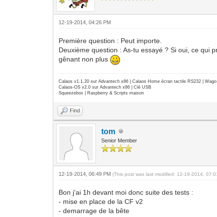
12-19-2014, 04:26 PM
Première question : Peut importe.
Deuxième question : As-tu essayé ? Si oui, ce qui pr
gênant non plus
Calaos v1.1.20 sur Advantech x86 | Calaos Home écran tactile RS232 | Wa
Calaos-OS v2.0 sur Advantech x86 | Clé USB
Squeezebox | Raspberry & Scripts maison
Find
tom
Senior Member
12-19-2014, 06:49 PM
(This post was last modified: 12-19-2014, 07
Bon j'ai 1h devant moi donc suite des tests :
- mise en place de la CF v2
- demarrage de la bête