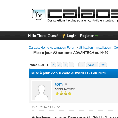
Hello There, Guest!
Login
Register
Calaos, Home Automation Forum
›
Utilisation - Installation - C
Mise à jour V2 sur carte ADVANTECH ou N450
0 Vote(s) - 0 Average
1
2
3
4
5
Pages (10):
1
2
3
4
5
…
10
Next »
Mise à jour V2 sur carte ADVANTECH ou N450
tom
Senior Member
12-18-2014, 11:17 PM
Actuellement équipé d'une carte ADVANTECH en vers