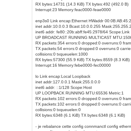
RX bytes:14731 (14.3 KiB) TX bytes:492 (492.0 B)
Interrupt:23 Memory:feac0000-feae0000
enp3s0 Link encap:Ethernet HWaddr 00:0B:AB:45:
inet addr:10.0.0.3 Bcast:10.0.0.255 Mask:255.255.
inet6 addr: fe80::20b:abff:fe45:2978/64 Scope:Link
UP BROADCAST RUNNING MULTICAST MTU:1500 
RX packets:354 errors:0 dropped:0 overruns:0 fra
TX packets:54 errors:0 dropped:0 overruns:0 carrie
collisions:0 txqueuelen:1000
RX bytes:57300 (55.9 KiB) TX bytes:8559 (8.3 KiB)
Interrupt:16 Memory:febe0000-fec00000
lo Link encap:Local Loopback
inet addr:127.0.0.1 Mask:255.0.0.0
inet6 addr: ::1/128 Scope:Host
UP LOOPBACK RUNNING MTU:65536 Metric:1
RX packets:102 errors:0 dropped:0 overruns:0 fra
TX packets:102 errors:0 dropped:0 overruns:0 carri
collisions:0 txqueuelen:0
RX bytes:6348 (6.1 KiB) TX bytes:6348 (6.1 KiB)
- je rebalance cette config connmanctl config et