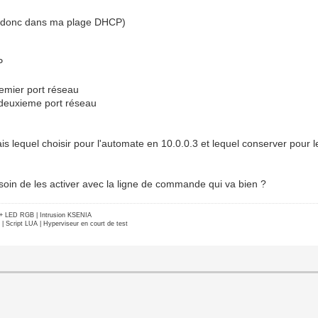
8 (donc dans ma plage DHCP)
P
emier port réseau
 deuxieme port réseau
is lequel choisir pour l'automate en 10.0.0.3 et lequel conserver pour 
esoin de les activer avec la ligne de commande qui va bien ?
e + LED RGB | Intrusion KSENIA
Script LUA | Hyperviseur en court de test