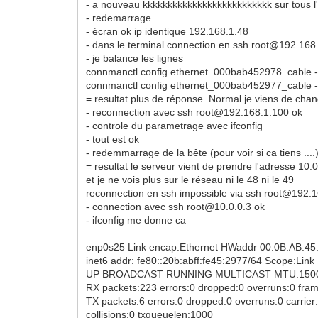
- a nouveau kkkkkkkkkkkkkkkkkkkkkkkkkk sur tous l
- redemarrage
- écran ok ip identique 192.168.1.48
- dans le terminal connection en ssh root@192.168
- je balance les lignes
connmanctl config ethernet_000bab452978_cable -
connmanctl config ethernet_000bab452977_cable -
= resultat plus de réponse. Normal je viens de chang
- reconnection avec ssh root@192.168.1.100 ok
- controle du parametrage avec ifconfig
- tout est ok
- redemmarrage de la bête (pour voir si ca tiens ....
= resultat le serveur vient de prendre l'adresse 10.0
et je ne vois plus sur le réseau ni le 48 ni le 49
reconnection en ssh impossible via ssh root@192.
- connection avec ssh root@10.0.0.3 ok
- ifconfig me donne ca
enp0s25 Link encap:Ethernet HWaddr 00:0B:AB:45
inet6 addr: fe80::20b:abff:fe45:2977/64 Scope:Link
UP BROADCAST RUNNING MULTICAST MTU:1500 
RX packets:223 errors:0 dropped:0 overruns:0 fra
TX packets:6 errors:0 dropped:0 overruns:0 carrier
collisions:0 txqueuelen:1000