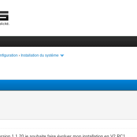
onfiguration
›
Installation du système
ion 1.1.20 je souhaite faire évoluer mon installation en V2 RC1.