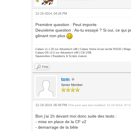
12-19-2014, 04:26 PM
Première question : Peut importe.
Deuxième question : As-tu essayé ? Si oui, ce qui pr
gênant non plus
Calaos v1.1.20 sur Advantech x86 | Calaos Home écran tactile RS232 | Wa
Calaos-OS v2.0 sur Advantech x86 | Clé USB
Squeezebox | Raspberry & Scripts maison
Find
tom
Senior Member
12-19-2014, 06:49 PM
(This post was last modified: 12-19-2014, 07
Bon j'ai 1h devant moi donc suite des tests :
- mise en place de la CF v2
- demarrage de la bête