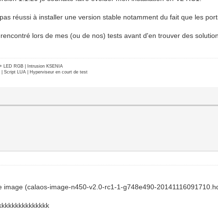
s réussi à installer une version stable notamment du fait que les port
rencontré lors de mes (ou de nos) tests avant d'en trouver des solutio
e + LED RGB | Intrusion KSENIA
Script LUA | Hyperviseur en court de test
tte image (calaos-image-n450-v2.0-rc1-1-g748e490-20141116091710.h
kkkkkkkkkkkkkkkk