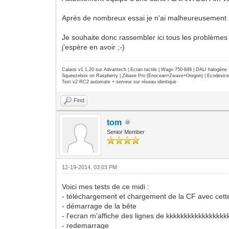
Après de nombreux essai je n'ai malheureusement pa
Je souhaite donc rassembler ici tous les problèmes 
j'espère en avoir ;-)
Calaos v1.1.20 sur Advantech | Ecran tactile | Wago 750-849 | DALI halogèn
Squeezebox on Raspberry | Zibase Pro (Enocean+Zwave+Oregon) | Ecodevice | 
Test v2 RC2 automate + serveur sur réseau identique
Find
tom
Senior Member
12-19-2014, 03:03 PM
Voici mes tests de ce midi :
- téléchargement et chargement de la CF avec ce
- démarrage de la bête
- l'ecran m'affiche des lignes de kkkkkkkkkkkkkkkk
- redemarrage