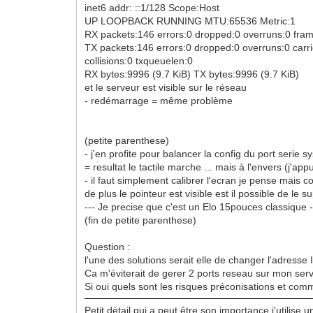
inet6 addr: ::1/128 Scope:Host
UP LOOPBACK RUNNING MTU:65536 Metric:1
RX packets:146 errors:0 dropped:0 overruns:0 fra
TX packets:146 errors:0 dropped:0 overruns:0 carri
collisions:0 txqueuelen:0
RX bytes:9996 (9.7 KiB) TX bytes:9996 (9.7 KiB)
et le serveur est visible sur le réseau
- redémarrage = même problème
(petite parenthese)
- j'en profite pour balancer la config du port serie
= resultat le tactile marche ... mais à l'envers (j'ap
- il faut simplement calibrer l'ecran je pense mais
de plus le pointeur est visible est il possible de le 
--- Je precise que c'est un Elo 15pouces classique 
(fin de petite parenthese)
Question :
l'une des solutions serait elle de changer l'adres
Ca m'éviterait de gerer 2 ports reseau sur mon ser
Si oui quels sont les risques préconisations et comm
Petit détail qui a peut être son importance j'utili