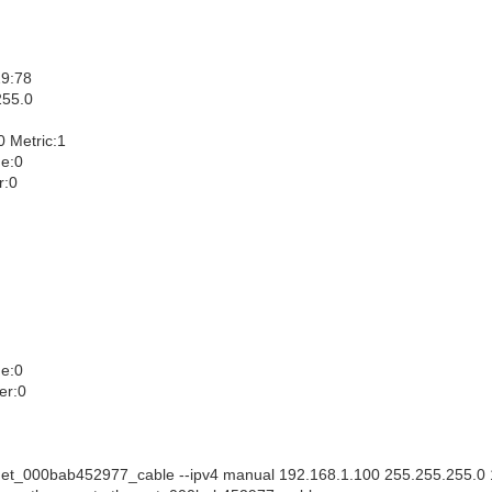
29:78
255.0
Metric:1
me:0
r:0
me:0
er:0
hernet_000bab452977_cable --ipv4 manual 192.168.1.100 255.255.255.0