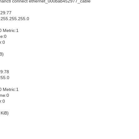
onnmanctl connect ethernet_000bab452977_cable
:29:77
:255.255.255.0
Metric:1
me:0
r:0
B)
29:78
255.0
Metric:1
ame:0
r:0
 KiB)