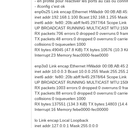
- en profite pour réactiver les ports au cas ou c
- ifconfig c'est ok
enp0s25 Link encap:Ethernet HWaddr 00:0B:AB:45
inet addr:192.168.1.100 Bcast:192.168.1.255 Mask
inet6 addr: fe80::20b:abff:fe45:2977/64 Scope:Link
UP BROADCAST RUNNING MULTICAST MTU:1500 
RX packets:706 errors:0 dropped:0 overruns:0 fra
TX packets:48 errors:0 dropped:0 overruns:0 carrie
collisions:0 txqueuelen:1000
RX bytes:49045 (47.8 KiB) TX bytes:10576 (10.3 Ki
Interrupt:23 Memory:feac0000-feae0000
enp3s0 Link encap:Ethernet HWaddr 00:0B:AB:45:
inet addr:10.0.0.3 Bcast:10.0.0.255 Mask:255.255.
inet6 addr: fe80::20b:abff:fe45:2978/64 Scope:Link
UP BROADCAST RUNNING MULTICAST MTU:1500 
RX packets:1003 errors:0 dropped:0 overruns:0 fr
TX packets:88 errors:0 dropped:0 overruns:0 carrie
collisions:0 txqueuelen:1000
RX bytes:137551 (134.3 KiB) TX bytes:14803 (14.4
Interrupt:16 Memory:febe0000-fec00000
lo Link encap:Local Loopback
inet addr:127.0.0.1 Mask:255.0.0.0