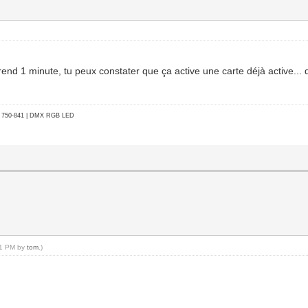
end 1 minute, tu peux constater que ça active une carte déjà active... d
go 750-841 | DMX RGB LED
:01 PM by
tom
.)