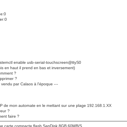
me:0
er:0
 systemctl enable usb-serial-touchscreen@ttyS0
puis en haut il prend en bas et inversement)
 comment ?
supprimer ?
- vendu par Calaos à l'époque ---
se IP de mon automate en le mettant sur une plage 192.168.1.XX
veur ?
ent faire ?
se une carte compacte flash SanDisk 8GB 60MB/S