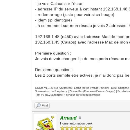
- je vois Calaos sur l'écran
- adresse IP du serveur à cet instant 192.168.1.4
- redemarrage (juste pour voir si ca bouge)
- idem (ip identique)
- à ce moment sur mon réseau je vois 2 adresses I
192.168.1.48 (n450) avec l'adresse Mac de mon pr
192.168.1.49 (Calaos) avec l'adresse Mac de mon
Première question :
Je vais devoir changer l'ip de mes ports réseaux ma
Deuxieme question :
Les 2 ports semble être activés, je n'ai donc pas b
Calaos v1.1.20 sur Advantech | Ecran tactile | Wago 750-849 | DALI halogèn
Squeezebox on Raspberry | Zibase Pro (Enocean+Zwave+Oregon) | Ecodevice | 
Test v2 RC2 automate + serveur sur réseau identique
Find
Arnaud
Home automation geek