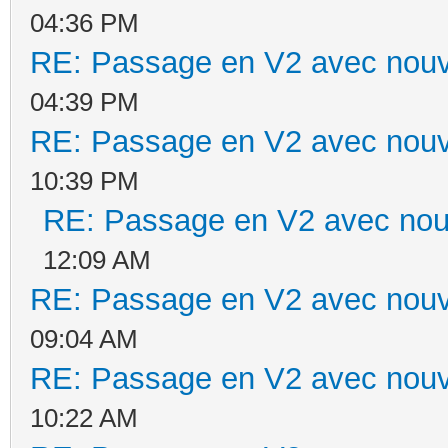
04:36 PM
RE: Passage en V2 avec nouv
04:39 PM
RE: Passage en V2 avec nouv
10:39 PM
RE: Passage en V2 avec nou
12:09 AM
RE: Passage en V2 avec nouv
09:04 AM
RE: Passage en V2 avec nouv
10:22 AM