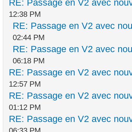
RE: Passage en V2 avec nouv
12:38 PM
RE: Passage en V2 avec nou
02:44 PM
RE: Passage en V2 avec nou
06:18 PM
RE: Passage en V2 avec nouv
12:57 PM
RE: Passage en V2 avec nouv
01:12 PM
RE: Passage en V2 avec nouv
06:33 PM