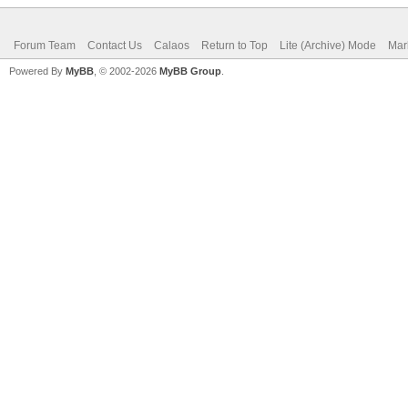
Forum Team
Contact Us
Calaos
Return to Top
Lite (Archive) Mode
Mar
Powered By
MyBB
, © 2002-2026
MyBB Group
.