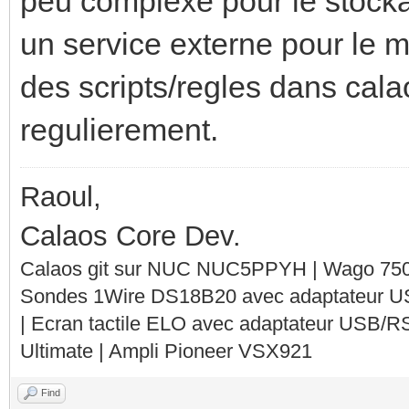
peu complexe pour le stockage
un service externe pour le 
des scripts/regles dans cal
regulierement.
Raoul,
Calaos Core Dev.
Calaos git sur NUC NUC5PPYH | Wago 750-
Sondes 1Wire DS18B20 avec adaptateur 
| Ecran tactile ELO avec adaptateur USB/R
Ultimate | Ampli Pioneer VSX921
Find