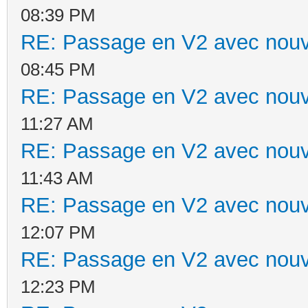
08:39 PM
RE: Passage en V2 avec nouv
08:45 PM
RE: Passage en V2 avec nouv
11:27 AM
RE: Passage en V2 avec nouv
11:43 AM
RE: Passage en V2 avec nouv
12:07 PM
RE: Passage en V2 avec nouv
12:23 PM