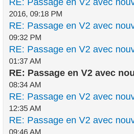
RE: Passage en V2 avec nouv
2016, 09:18 PM
RE: Passage en V2 avec nouv
09:32 PM
RE: Passage en V2 avec nouv
01:37 AM
RE: Passage en V2 avec no
08:34 AM
RE: Passage en V2 avec nouv
12:35 AM
RE: Passage en V2 avec nouv
09:46 AM