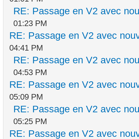
RE: Passage en V2 avec nou
01:23 PM
RE: Passage en V2 avec nouv
04:41 PM
RE: Passage en V2 avec nou
04:53 PM
RE: Passage en V2 avec nouv
05:09 PM
RE: Passage en V2 avec nou
05:25 PM
RE: Passage en V2 avec nouv