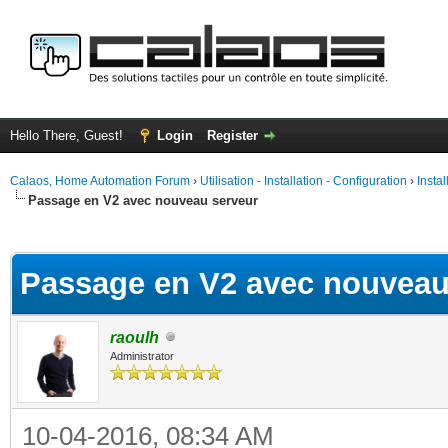
Hello There, Guest!
Login
Register
Calaos, Home Automation Forum
›
Utilisation - Installation - Configuration
›
Insta
Passage en V2 avec nouveau serveur
ge
Passage en V2 avec nouveau
raoulh
Administrator
10-04-2016, 08:34 AM