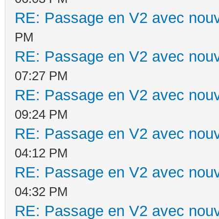
RE: Passage en V2 avec nouv
PM
RE: Passage en V2 avec nouv
07:27 PM
RE: Passage en V2 avec nouv
09:24 PM
RE: Passage en V2 avec nouv
04:12 PM
RE: Passage en V2 avec nouv
04:32 PM
RE: Passage en V2 avec nouv