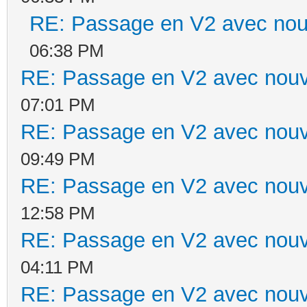
RE: Passage en V2 avec nou
06:38 PM
RE: Passage en V2 avec nouv
07:01 PM
RE: Passage en V2 avec nouv
09:49 PM
RE: Passage en V2 avec nouv
12:58 PM
RE: Passage en V2 avec nouv
04:11 PM
RE: Passage en V2 avec nouv