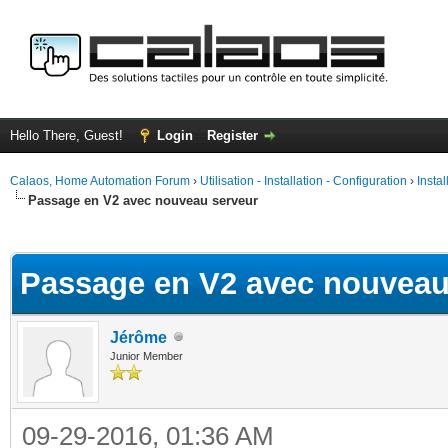
Hello There, Guest!
Login
Register
Calaos, Home Automation Forum
›
Utilisation - Installation - Configuration
›
Insta
Passage en V2 avec nouveau serveur
ge
Passage en V2 avec nouveau
Jérôme
Junior Member
09-29-2016, 01:36 AM