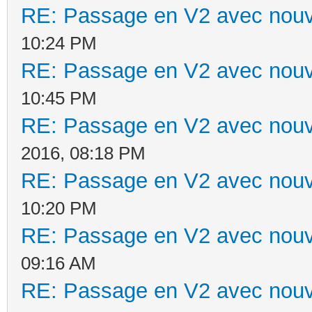
RE: Passage en V2 avec nouv
10:24 PM
RE: Passage en V2 avec nouv
10:45 PM
RE: Passage en V2 avec nouv
2016, 08:18 PM
RE: Passage en V2 avec nouv
10:20 PM
RE: Passage en V2 avec nouv
09:16 AM
RE: Passage en V2 avec nouv