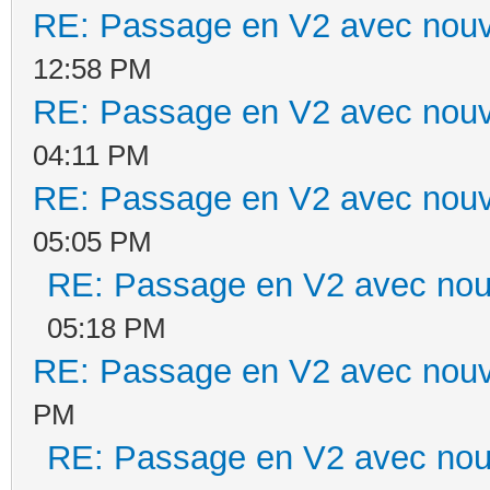
RE: Passage en V2 avec nouv
12:58 PM
RE: Passage en V2 avec nouv
04:11 PM
RE: Passage en V2 avec nouv
05:05 PM
RE: Passage en V2 avec nou
05:18 PM
RE: Passage en V2 avec nouv
PM
RE: Passage en V2 avec nou