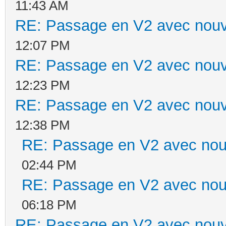
11:43 AM
RE: Passage en V2 avec nouv
12:07 PM
RE: Passage en V2 avec nouv
12:23 PM
RE: Passage en V2 avec nouv
12:38 PM
RE: Passage en V2 avec nou
02:44 PM
RE: Passage en V2 avec nou
06:18 PM
RE: Passage en V2 avec nouv