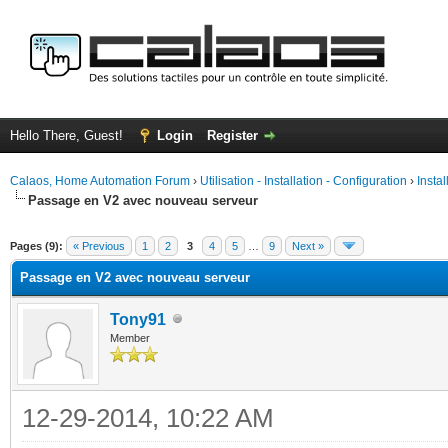
Hello There, Guest!
Login
Register
Calaos, Home Automation Forum
›
Utilisation - Installation - Configuration
›
Insta
Passage en V2 avec nouveau serveur
ge
Pages (9):
« Previous
1
2
3
4
5
…
9
Next »
Passage en V2 avec nouveau serveur
Tony91
Member
12-29-2014, 10:22 AM