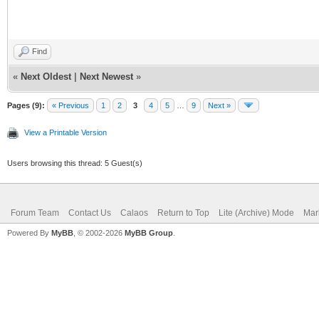
Find
«
Next Oldest
|
Next Newest
»
Pages (9):
« Previous
1
2
3
4
5
…
9
Next »
View a Printable Version
Users browsing this thread: 5 Guest(s)
Forum Team
Contact Us
Calaos
Return to Top
Lite (Archive) Mode
Mar
Powered By
MyBB
, © 2002-2026
MyBB Group
.