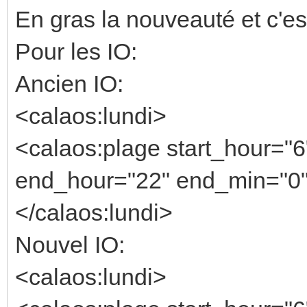
En gras la nouveauté et c'est
Pour les IO:
Ancien IO:
<calaos:lundi>
<calaos:plage start_hour="6
end_hour="22" end_min="0"
</calaos:lundi>
Nouvel IO:
<calaos:lundi>