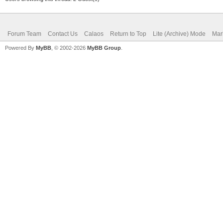
Forum Team
Contact Us
Calaos
Return to Top
Lite (Archive) Mode
Mar
Powered By
MyBB
, © 2002-2026
MyBB Group
.