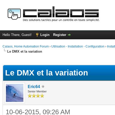
Hello There, Guest!
Login
Register
Calaos, Home Automation Forum
›
Utilisation - Installation - Configuration
›
Insta
Le DMX et la variation
ge
Le DMX et la variation
Eric64
Senior Member
10-06-2015, 09:26 AM