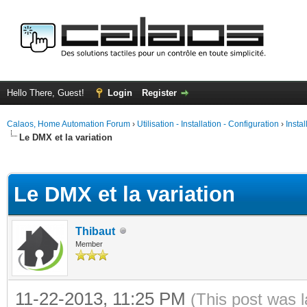
Hello There, Guest!
Login
Register
Calaos, Home Automation Forum
›
Utilisation - Installation - Configuration
›
Insta
Le DMX et la variation
ge
Le DMX et la variation
Thibaut
Member
11-22-2013, 11:25 PM
(This post was 