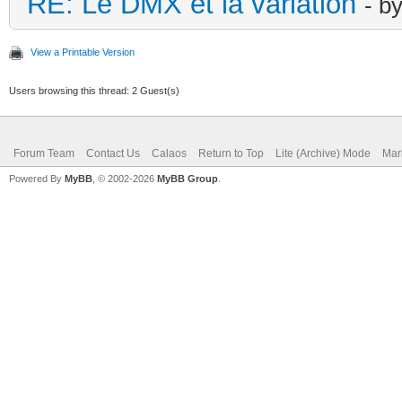
RE: Le DMX et la variation
- b
View a Printable Version
Users browsing this thread: 2 Guest(s)
Forum Team
Contact Us
Calaos
Return to Top
Lite (Archive) Mode
Mar
Powered By
MyBB
, © 2002-2026
MyBB Group
.