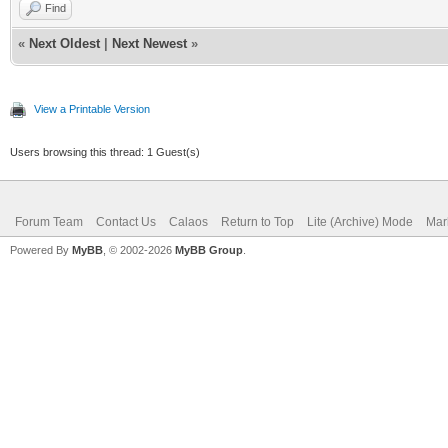
Find
«
Next Oldest
|
Next Newest
»
View a Printable Version
Users browsing this thread: 1 Guest(s)
Forum Team
Contact Us
Calaos
Return to Top
Lite (Archive) Mode
Mar
Powered By
MyBB
, © 2002-2026
MyBB Group
.