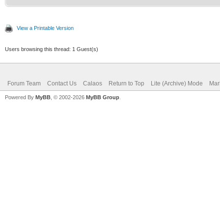
View a Printable Version
Users browsing this thread: 1 Guest(s)
Forum Team
Contact Us
Calaos
Return to Top
Lite (Archive) Mode
Mar
Powered By
MyBB
, © 2002-2026
MyBB Group
.