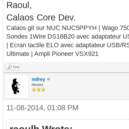
Raoul,
Calaos Core Dev.
Calaos git sur NUC NUC5PPYH | Wago 750-
Sondes 1Wire DS18B20 avec adaptateur 
| Ecran tactile ELO avec adaptateur USB/R
Ultimate | Ampli Pioneer VSX921
Find
mifrey
Member
11-08-2014, 01:08 PM
raoulh Wrote: