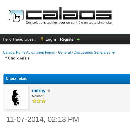
Hello There, Guest!
Login
Register
Calaos, Home Automation Forum
›
Général
›
Discussions Générales
Choix relais
ge
Choix relais
mifrey
Member
11-07-2014, 02:13 PM