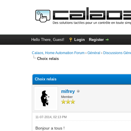
Hello There, Guest!
Login
Register
Calaos, Home Automation Forum
›
Général
›
Discussions Gén
Choix relais
0 Vote(s) - 0 Average
1
2
3
4
5
Choix relais
mifrey
Member
11-07-2014, 02:13 PM
Bonjour a tous !