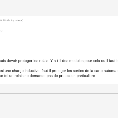
 10:38 AM by
mifrey
.)
go
s devoir proteger les relais. Y a-t-il des modules pour cela ou il faut
ussi une charge inductive, faut-il proteger les sorties de la carte aut
 tel un relais ne demande pas de protection particuliere.