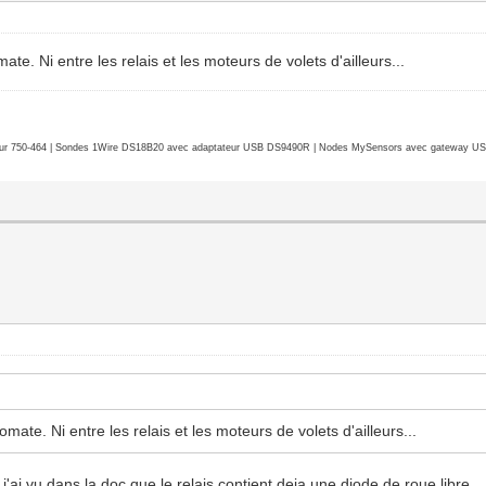
te. Ni entre les relais et les moteurs de volets d'ailleurs...
r 750-464 | Sondes 1Wire DS18B20 avec adaptateur USB DS9490R | Nodes MySensors avec gateway USB 
mate. Ni entre les relais et les moteurs de volets d'ailleurs...
 j'ai vu dans la doc que le relais contient deja une diode de roue libre.