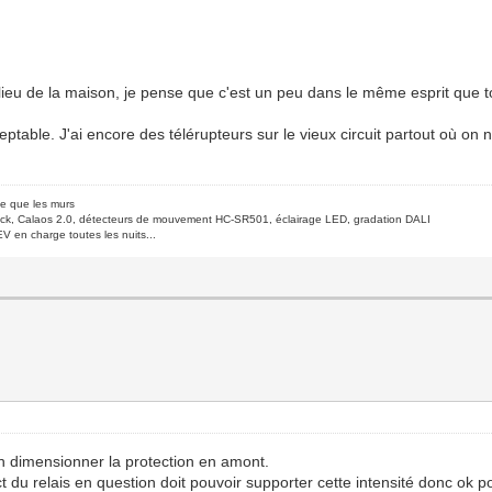
lieu de la maison, je pense que c'est un peu dans le même esprit que to
acceptable. J'ai encore des télérupteurs sur le vieux circuit partout où o
de que les murs
ck, Calaos 2.0, détecteurs de mouvement HC-SR501, éclairage LED, gradation DALI
V en charge toutes les nuits...
en dimensionner la protection en amont.
 du relais en question doit pouvoir supporter cette intensité donc ok po