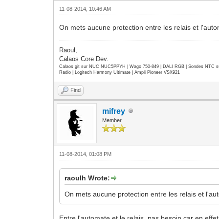
11-08-2014, 10:46 AM
On mets aucune protection entre les relais et l'automa
Raoul,
Calaos Core Dev.
Calaos git sur NUC NUC5PPYH | Wago 750-849 | DALI RGB | Sondes NTC su
Radio | Logitech Harmony Ultimate | Ampli Pioneer VSX921
Find
mifrey
Member
11-08-2014, 01:08 PM
raoulh Wrote:
On mets aucune protection entre les relais et l'auto
Entre l'automate et le relais, pas besoin car en effet