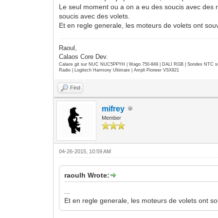
Le seul moment ou a on a eu des soucis avec des rela
soucis avec des volets.
Et en regle generale, les moteurs de volets ont sou
Raoul,
Calaos Core Dev.
Calaos git sur NUC NUC5PPYH | Wago 750-849 | DALI RGB | Sondes NTC su
Radio | Logitech Harmony Ultimate | Ampli Pioneer VSX921
Find
mifrey
Member
04-26-2015, 10:59 AM
raoulh Wrote:
...
Et en regle generale, les moteurs de volets ont so