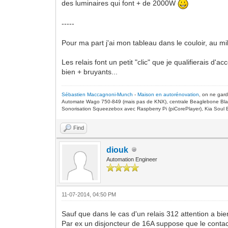
des luminaires qui font + de 2000W
-----
Pour ma part j'ai mon tableau dans le couloir, au mi
Les relais font un petit "clic" que je qualifierais d'
bien + bruyants...
Sébastien Maccagnoni-Munch
-
Maison en autorénovation
, on ne gar
Automate Wago 750-849 (mais pas de KNX), centrale Beaglebone Bla
Sonorisation Squeezebox avec Raspberry Pi (piCorePlayer), Kia Soul E
Find
diouk
Automation Engineer
11-07-2014, 04:50 PM
Sauf que dans le cas d'un relais 312 attention a bi
Par ex un disjoncteur de 16A suppose que le contact