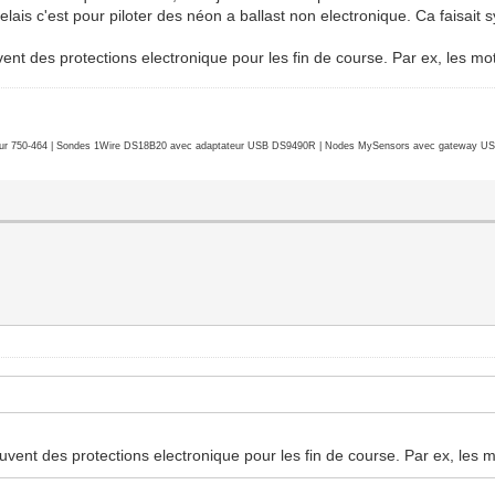
is c'est pour piloter des néon a ballast non electronique. Ca faisait s
vent des protections electronique pour les fin de course. Par ex, les mo
r 750-464 | Sondes 1Wire DS18B20 avec adaptateur USB DS9490R | Nodes MySensors avec gateway USB 
uvent des protections electronique pour les fin de course. Par ex, les 