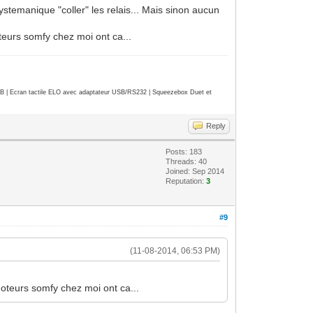
ystemanique "coller" les relais... Mais sinon aucun
teurs somfy chez moi ont ca...
| Ecran tactile ELO avec adaptateur USB/RS232 | Squeezebox Duet et
Reply
Posts: 183
Threads: 40
Joined: Sep 2014
Reputation:
3
#9
(11-08-2014, 06:53 PM)
moteurs somfy chez moi ont ca...