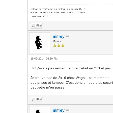
calaos-server/home on meleg | elo touch 1537L
wago controller 750-849 | knx module 753-646
Calaos-os V2.0
Find
mifrey
Member
11-07-2014, 06:59 PM
Ouf j'avais pas remarque que c'etait un 2x8 et pas 
Je trouve pas de 2x16 chez Wago... ca m'embete un
des prises et lampes. C'est donc un peu plus securi
peut-etre m'en passer.
Find
mifrey