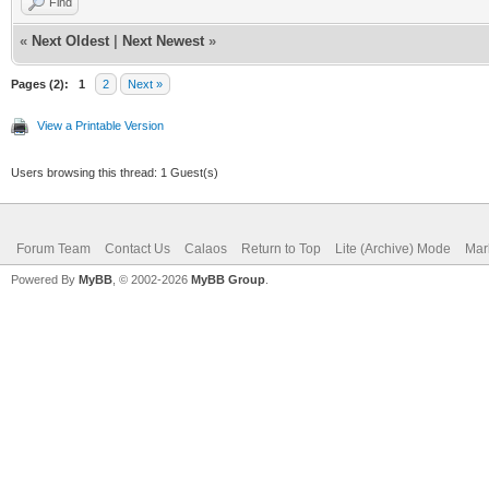
Find
«
Next Oldest
|
Next Newest
»
Pages (2):
1
2
Next »
View a Printable Version
Users browsing this thread: 1 Guest(s)
Forum Team
Contact Us
Calaos
Return to Top
Lite (Archive) Mode
Mar
Powered By
MyBB
, © 2002-2026
MyBB Group
.