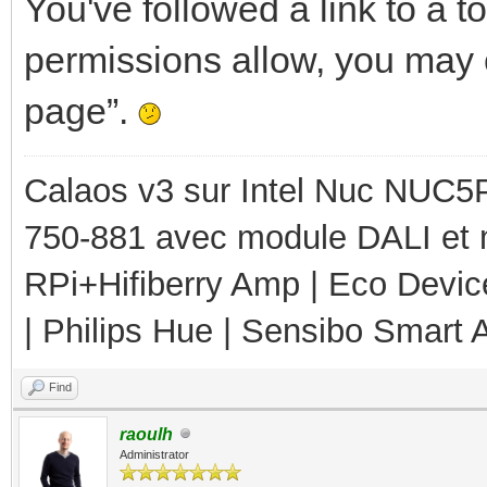
You've followed a link to a top
permissions allow, you may c
page”.
Calaos v3 sur Intel Nuc NUC5
750-881 avec module DALI et 
RPi+Hifiberry Amp | Eco Devic
| Philips Hue | Sensibo Smart A
Find
raoulh
Administrator