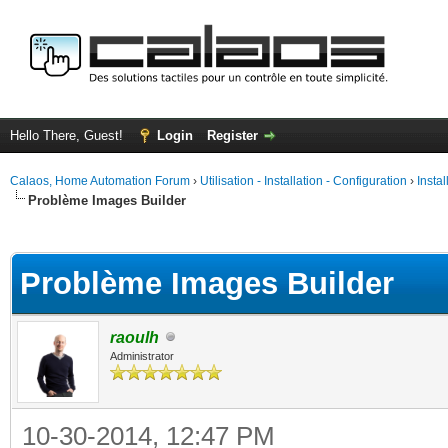
Hello There, Guest!
Login
Register
Calaos, Home Automation Forum
›
Utilisation - Installation - Configuration
›
Insta
Problème Images Builder
ge
Problème Images Builder
raoulh
Administrator
10-30-2014, 12:47 PM