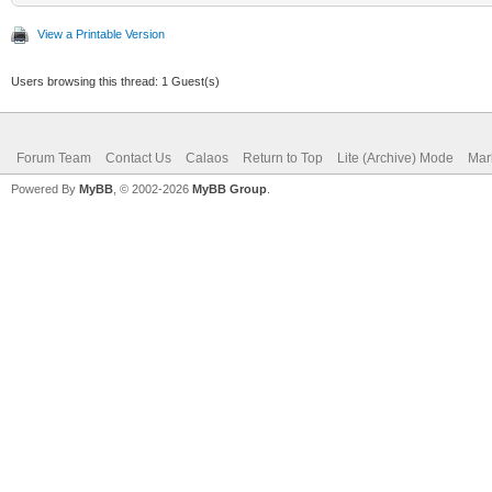
View a Printable Version
Users browsing this thread: 1 Guest(s)
Forum Team
Contact Us
Calaos
Return to Top
Lite (Archive) Mode
Mar
Powered By
MyBB
, © 2002-2026
MyBB Group
.