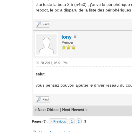
J'ai testé la beta 2.5 (n450) , j'ai vu le périphéri
reboot, le pc a disparu de la liste des périphériques
Find
tony
Member
09-28-2014, 05:01 PM
salut,
vous pensez pouvoir ajouter le driver réseau du co
Find
«
Next Oldest
|
Next Newest
»
Pages (3):
« Previous
1
2
3