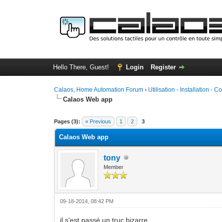
Hello There, Guest!
Login
Register
Calaos, Home Automation Forum
›
Utilisation - Installation - C
Calaos Web app
0 Vote(s) - 0 Average
1
2
3
4
5
Pages (3):
« Previous
1
2
3
Calaos Web app
tony
Member
09-18-2014, 08:42 PM
il s'est passé un truc bizarre.