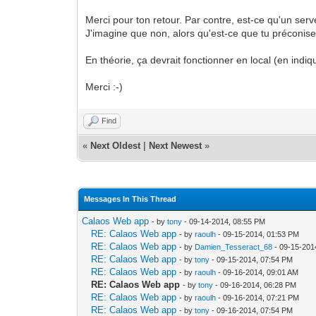
Merci pour ton retour. Par contre, est-ce qu'un serv
J'imagine que non, alors qu'est-ce que tu préconis
En théorie, ça devrait fonctionner en local (en indiqu
Merci :-)
Find
«
Next Oldest
|
Next Newest
»
Messages In This Thread
Calaos Web app
- by
tony
- 09-14-2014, 08:55 PM
RE: Calaos Web app
- by
raoulh
- 09-15-2014, 01:53 PM
RE: Calaos Web app
- by
Damien_Tesseract_68
- 09-15-201
RE: Calaos Web app
- by
tony
- 09-15-2014, 07:54 PM
RE: Calaos Web app
- by
raoulh
- 09-16-2014, 09:01 AM
RE: Calaos Web app
- by
tony
- 09-16-2014, 06:28 PM
RE: Calaos Web app
- by
raoulh
- 09-16-2014, 07:21 PM
RE: Calaos Web app
- by
tony
- 09-16-2014, 07:54 PM