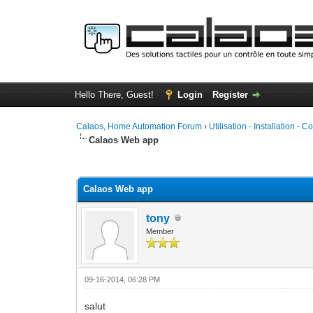
Hello There, Guest!
Login
Register
Calaos, Home Automation Forum
›
Utilisation - Installation - C
Calaos Web app
0 Vote(s) - 0 Average
1
2
3
4
5
Calaos Web app
tony
Member
09-16-2014, 06:28 PM
salut