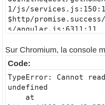
1/js/services.js:150:
$http/promise.success
s/angular.js:6311:11
qFactory/defer/deferr
back@https://192.168.
Sur Chromium, la console m
5
Code:
qFactory/defer/deferr
TypeError: Cannot rea
back@https://192.168.
undefined
5
at
qFactory/ref/<.then/<