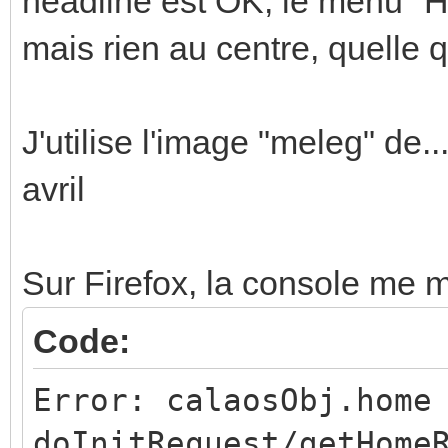
headline est OK, le menu "H
mais rien au centre, quelle q
J'utilise l'image "meleg" de..
avril
Sur Firefox, la console me m
Code:
Error: calaosObj.home
doInitRequest/getHome