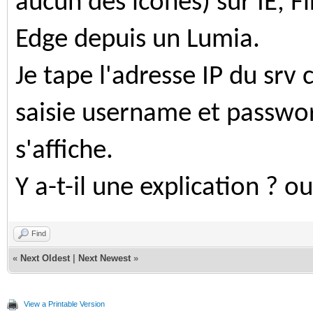
aucun des icones) sur IE, F
Edge depuis un Lumia.
Je tape l'adresse IP du srv 
saisie username et passwor
s'affiche.
Y a-t-il une explication ? o
Find
«
Next Oldest
|
Next Newest
»
View a Printable Version