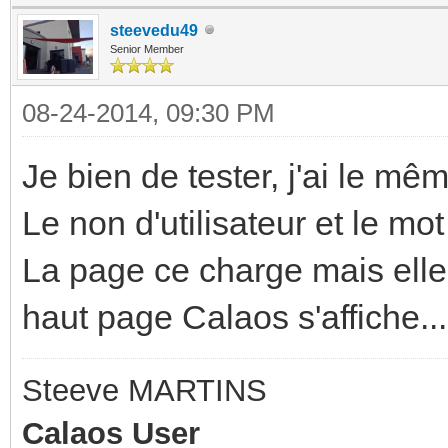
4
at Scope.$digest
steevedu49
completeRequest@https
Senior Member
(https://192.168.42.2
r.js:6760:7
08-24-2014, 09:30 PM
at Scope.$apply
createHttpBackend/</x
(https://192.168.42.2
://192.168.42.251/js/
Je bien de tester, j'ai le mêm
at done
Le non d'utilisateur et le m
(https://192.168.42.2
La page ce charge mais elle 
at completeReques
haut page Calaos s'affiche...
(https://192.168.42.2
Steeve MARTINS
Calaos User