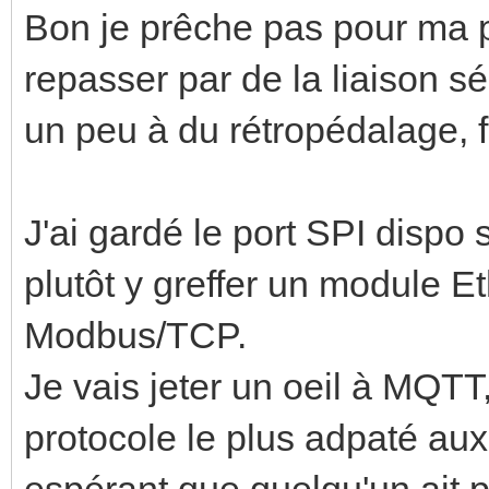
Bon je prêche pas pour ma p
repasser par de la liaison s
un peu à du rétropédalage, fa
J'ai gardé le port SPI dispo
plutôt y greffer un module E
Modbus/TCP.
Je vais jeter un oeil à MQTT
protocole le plus adpaté au
espérant que quelqu'un ait p