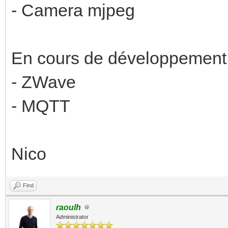
- Camera mjpeg
En cours de développement
- ZWave
- MQTT
Nico
Find
raoulh
Administrator