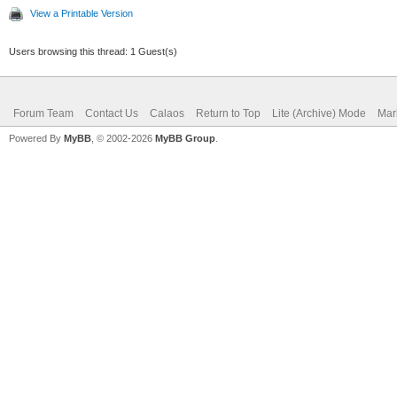
View a Printable Version
Users browsing this thread: 1 Guest(s)
Forum Team
Contact Us
Calaos
Return to Top
Lite (Archive) Mode
Mar
Powered By
MyBB
, © 2002-2026
MyBB Group
.