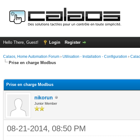
Hello There, Guest!
Login
Register
Calaos, Home Automation Forum
›
Utilisation - Installation - Configuration
›
Calao
Prise en charge Modbus
ge
Prise en charge Modbus
nikorun
Junior Member
08-21-2014, 08:50 PM