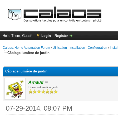
Hello There, Guest!
Login
Register
Calaos, Home Automation Forum
›
Utilisation - Installation - Configuration
›
Insta
Câblage lumière de jardin
ge
Câblage lumière de jardin
Arnaud
Home automation geek
07-29-2014, 08:07 PM