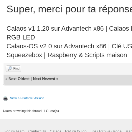
Super, merci pour ta réponse T
Calaos v1.1.20 sur Advantech x86 | Calaos
RGB LED
Calaos-OS v2.0 sur Advantech x86 | Clé U
Squeezebox | Raspberry & Scripts maison
Find
«
Next Oldest
|
Next Newest
»
View a Printable Version
Users browsing this thread: 1 Guest(s)
Forum Team
Contact Us
Calaos
Return to Top
Lite (Archive) Mode
Mar