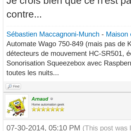
Je crois bien que ce n'est p
contre...
Sébastien Maccagnoni-Munch
-
Maison 
Automate Wago 750-849 (mais pas de KN
détecteurs de mouvement HC-SR501, éc
Sonorisation Squeezebox avec Raspberry
toutes les nuits...
Find
Arnaud
Home automation geek
07-30-2014, 05:10 PM
(This post was 