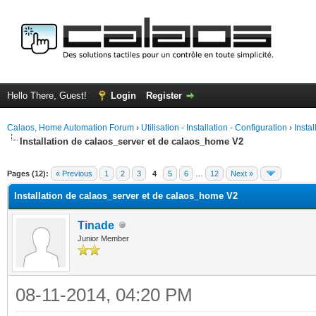
Hello There, Guest!
Login
Register
Calaos, Home Automation Forum
›
Utilisation - Installation - Configuration
›
Insta
Installation de calaos_server et de calaos_home V2
ge
Pages (12):
« Previous
1
2
3
4
5
6
…
12
Next »
Installation de calaos_server et de calaos_home V2
Tinade
Junior Member
08-11-2014, 04:20 PM