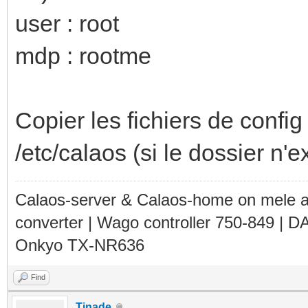
user : root
mdp : rootme
Copier les fichiers de config
/etc/calaos (si le dossier n'ex
Calaos-server & Calaos-home on mele 
converter | Wago controller 750-849 | D
Onkyo TX-NR636
Find
Tinade