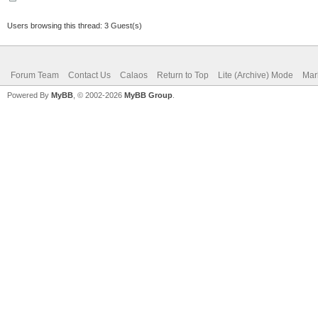
Users browsing this thread: 3 Guest(s)
Forum Team
Contact Us
Calaos
Return to Top
Lite (Archive) Mode
Mar
Powered By
MyBB
, © 2002-2026
MyBB Group
.