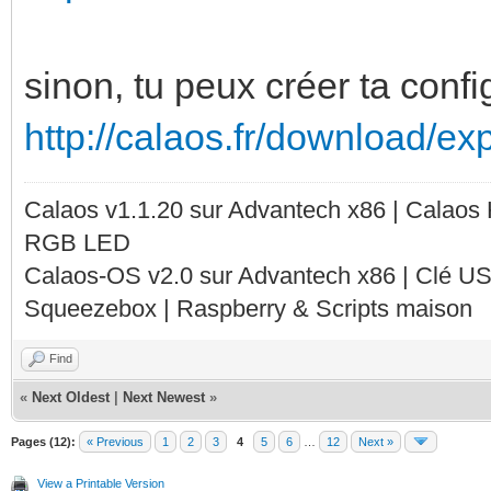
sinon, tu peux créer ta confi
http://calaos.fr/download/ex
Calaos v1.1.20 sur Advantech x86 | Calaos
RGB LED
Calaos-OS v2.0 sur Advantech x86 | Clé U
Squeezebox | Raspberry & Scripts maison
Find
«
Next Oldest
|
Next Newest
»
Pages (12):
« Previous
1
2
3
4
5
6
…
12
Next »
View a Printable Version