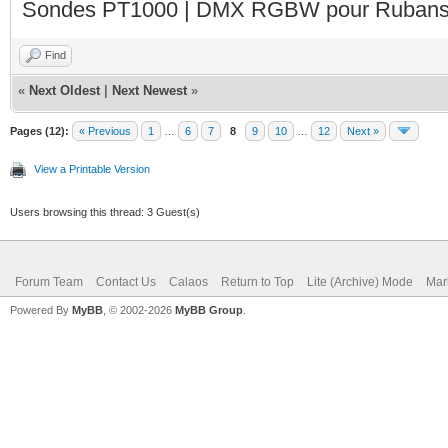
Sondes PT1000 | DMX RGBW pour Rubans 
Find
«
Next Oldest
|
Next Newest
»
Pages (12):
« Previous
1
…
6
7
8
9
10
…
12
Next »
View a Printable Version
Users browsing this thread: 3 Guest(s)
Forum Team
Contact Us
Calaos
Return to Top
Lite (Archive) Mode
Mar
Powered By
MyBB
, © 2002-2026
MyBB Group
.