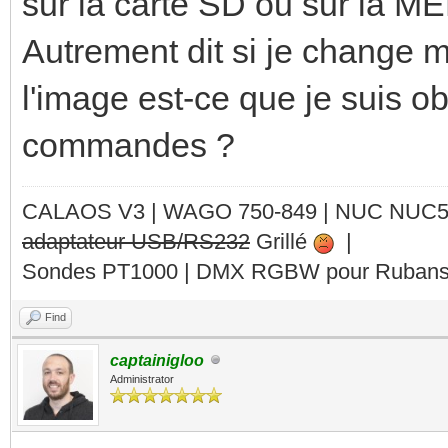
sur la carte SD ou sur la M
Autrement dit si je change mo
l'image est-ce que je suis ob
commandes ?
CALAOS V3 | WAGO 750-849 |
NUC NUC
adaptateur USB/RS232
Grillé
|
Sondes PT1000 | DMX RGBW pour Rubans 
Find
captainigloo
Administrator