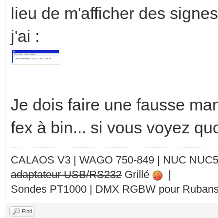
lieu de m'afficher des signe
j'ai :
Je dois faire une fausse mani
fex à bin... si vous voyez qu
CALAOS V3 | WAGO 750-849 |
NUC NUC
adaptateur USB/RS232
Grillé
|
Sondes PT1000 | DMX RGBW pour Rubans 
Find