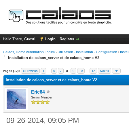
Hello There, Guest!
Login
Register
Calaos, Home Automation Forum
›
Utilisation - Installation - Configuration
›
Insta
Installation de calaos_server et de calaos_home V2
ge
Pages (12):
« Previous
1
…
6
7
8
9
10
…
12
Next »
Installation de calaos_server et de calaos_home V2
Eric64
Senior Member
09-26-2014, 09:05 PM