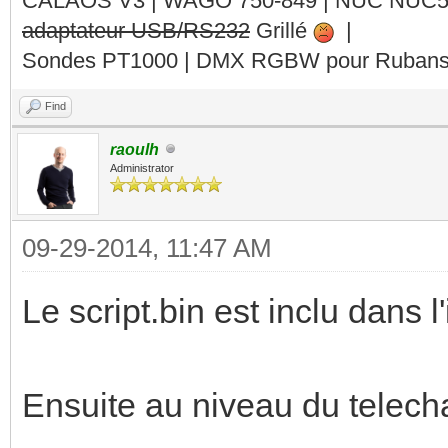
CALAOS V3 | WAGO 750-849 |
NUC NUC
adaptateur USB/RS232
Grillé
|
Sondes PT1000 | DMX RGBW pour Rubans 
Find
raoulh
Administrator
09-29-2014, 11:47 AM
Le script.bin est inclu dans l
Ensuite au niveau du telec