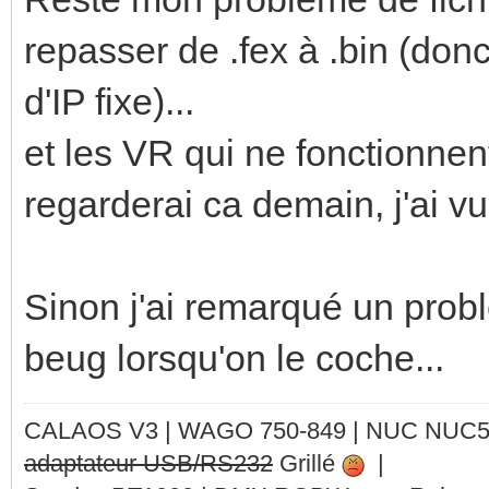
repasser de .fex à .bin (don
d'IP fixe)...
et les VR qui ne fonctionnen
regarderai ca demain, j'ai v
Sinon j'ai remarqué un prob
beug lorsqu'on le coche...
CALAOS V3 | WAGO 750-849 |
NUC NUC
adaptateur USB/RS232
Grillé
|