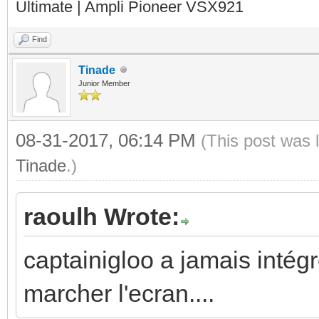
Ultimate | Ampli Pioneer VSX921
Find
Tinade
Junior Member
08-31-2017, 06:14 PM
(This post was 
Tinade
.)
raoulh Wrote:
captainigloo a jamais intégré 
marcher l'ecran....