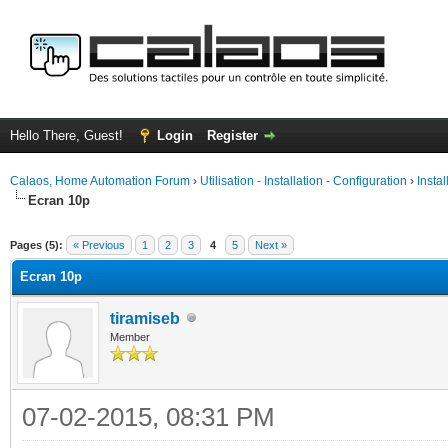
Hello There, Guest!
Login
Register
Calaos, Home Automation Forum
›
Utilisation - Installation - Configuration
›
Insta
Ecran 10p
ge
Pages (5):
« Previous
1
2
3
4
5
Next »
Ecran 10p
tiramiseb
Member
07-02-2015, 08:31 PM