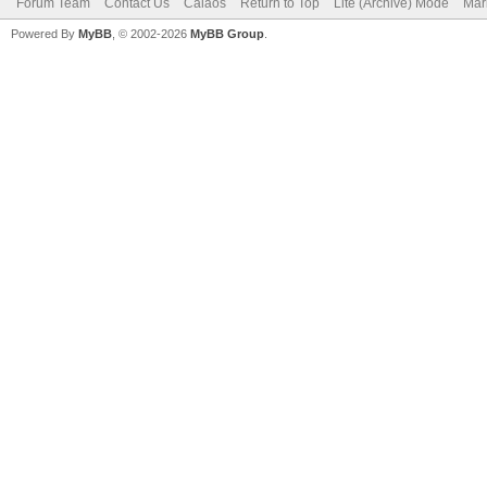
Forum Team
Contact Us
Calaos
Return to Top
Lite (Archive) Mode
Mar
Powered By
MyBB
, © 2002-2026
MyBB Group
.