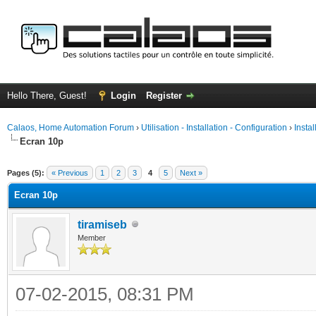
Hello There, Guest!
Login
Register
Calaos, Home Automation Forum
›
Utilisation - Installation - Configuration
›
Insta
Ecran 10p
ge
Pages (5):
« Previous
1
2
3
4
5
Next »
Ecran 10p
tiramiseb
Member
07-02-2015, 08:31 PM