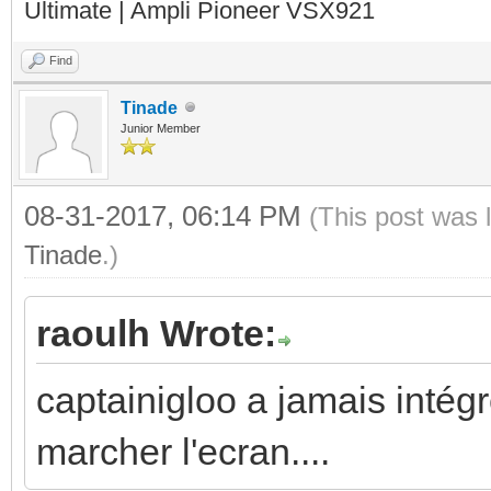
Ultimate | Ampli Pioneer VSX921
Find
Tinade
Junior Member
08-31-2017, 06:14 PM
(This post was 
Tinade
.)
raoulh Wrote:
captainigloo a jamais intégré 
marcher l'ecran....