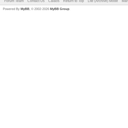
Forum Team
Contact Us
Calaos
Return to Top
Lite (Archive) Mode
Mar
Powered By
MyBB
, © 2002-2026
MyBB Group
.