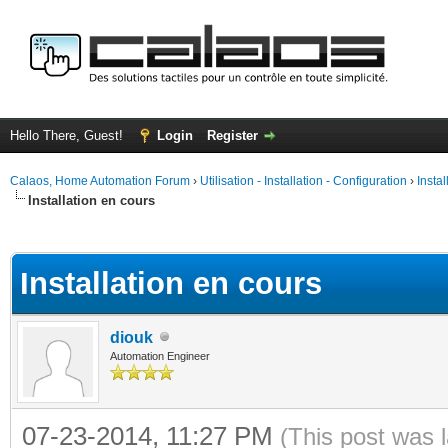
Hello There, Guest!
Login
Register
Calaos, Home Automation Forum
›
Utilisation - Installation - Configuration
›
Insta
Installation en cours
ge
Installation en cours
diouk
Automation Engineer
07-23-2014, 11:27 PM
(This post was 