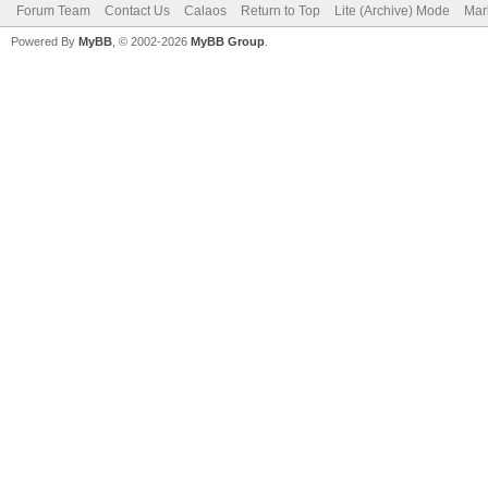
Forum Team
Contact Us
Calaos
Return to Top
Lite (Archive) Mode
Mar
Powered By
MyBB
, © 2002-2026
MyBB Group
.