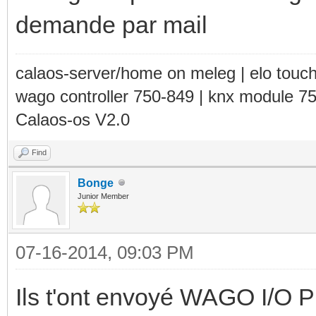
demande par mail
calaos-server/home on meleg | elo touc
wago controller 750-849 | knx module 7
Calaos-os V2.0
Find
Bonge
Junior Member
07-16-2014, 09:03 PM
Ils t'ont envoyé WAGO I/O P