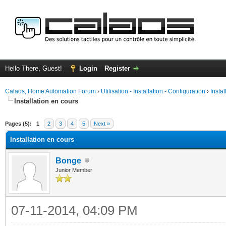
Hello There, Guest!
Login
Register
Calaos, Home Automation Forum
›
Utilisation - Installation - Configuration
›
Insta
Installation en cours
ge
Pages (5):
1
2
3
4
5
Next »
Installation en cours
Bonge
Junior Member
07-11-2014, 04:09 PM