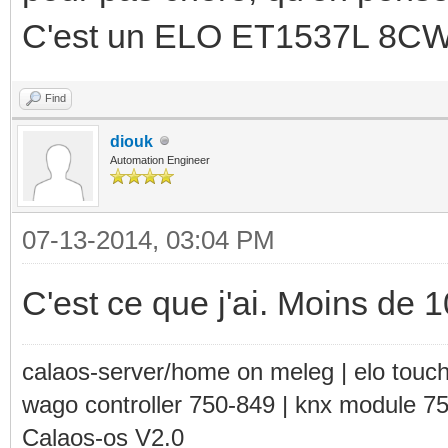
C'est un ELO ET1537L 8CW
Find
diouk
Automation Engineer
07-13-2014, 03:04 PM
C'est ce que j'ai. Moins de 
calaos-server/home on meleg | elo touc
wago controller 750-849 | knx module 7
Calaos-os V2.0