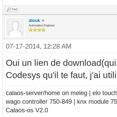
Find
diouk
Automation Engineer
07-17-2014, 12:28 AM
Oui un lien de download(qui 
Codesys qu'il te faut, j'ai ut
calaos-server/home on meleg | elo touc
wago controller 750-849 | knx module 7
Calaos-os V2.0