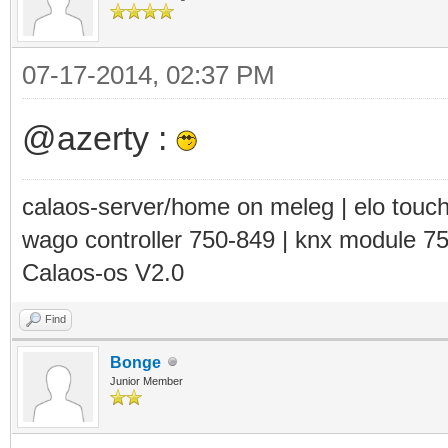
07-17-2014, 02:37 PM
@azerty :
calaos-server/home on meleg | elo touc
wago controller 750-849 | knx module 7
Calaos-os V2.0
Find
Bonge
Junior Member