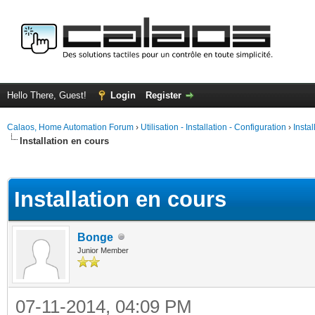
Hello There, Guest!
Login
Register
Calaos, Home Automation Forum
›
Utilisation - Installation - Configuration
›
Insta
Installation en cours
ge
Installation en cours
Bonge
Junior Member
07-11-2014, 04:09 PM