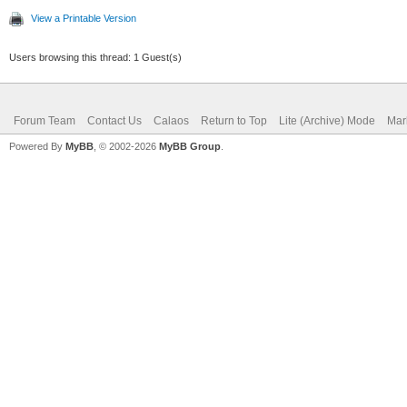
View a Printable Version
Users browsing this thread: 1 Guest(s)
Forum Team
Contact Us
Calaos
Return to Top
Lite (Archive) Mode
Mar
Powered By
MyBB
, © 2002-2026
MyBB Group
.