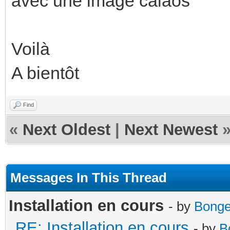
avec une image calaos
Voilà
A bientôt
Find
«
Next Oldest
|
Next Newest
Messages In This Thread
Installation en cours
- by
Bong
RE: Installation en cours
- by
B