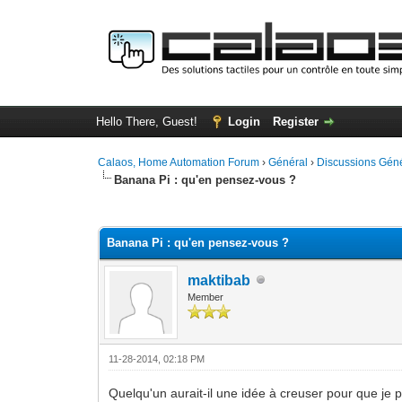
Hello There, Guest!
Login
Register
Calaos, Home Automation Forum
›
Général
›
Discussions Gén
Banana Pi : qu'en pensez-vous ?
0 Vote(s) - 0 Average
1
2
3
4
5
Banana Pi : qu'en pensez-vous ?
maktibab
Member
11-28-2014, 02:18 PM
Quelqu'un aurait-il une idée à creuser pour que je 