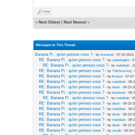
Find
«
Next Oldest
|
Next Newest
»
Messages In This Thread
Banana Pi : qu'en pensez-vous ?
- by
tiramiseb
- 07-03-2014,
RE: Banana Pi : qu'en pensez-vous ?
- by
captainigloo
- 0
RE: Banana Pi : qu'en pensez-vous ?
- by
maktibab
- 1
RE: Banana Pi : qu'en pensez-vous ?
- by
ThibSourcing
- 
RE: Banana Pi : qu'en pensez-vous ?
- by
Arnaud
- 07-07
RE: Banana Pi : qu'en pensez-vous ?
- by
maktibab
- 09-
RE: Banana Pi : qu'en pensez-vous ?
- by
diouk
- 09-23-2
RE: Banana Pi : qu'en pensez-vous ?
- by
tiramiseb
- 09-
RE: Banana Pi : qu'en pensez-vous ?
- by
maktibab
- 0
RE: Banana Pi : qu'en pensez-vous ?
- by
diouk
- 09-23-2
RE: Banana Pi : qu'en pensez-vous ?
- by
maktibab
- 09-
RE: Banana Pi : qu'en pensez-vous ?
- by
diouk
- 09-23-2
RE: Banana Pi : qu'en pensez-vous ?
- by
maktibab
- 09-
RE: Banana Pi : qu'en pensez-vous ?
- by
diouk
- 09-23-2
RE: Banana Pi : qu'en pensez-vous ?
- by
raoulh
- 09-24-