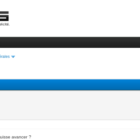
érales
puisse avancer ?