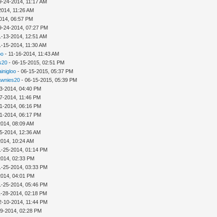
9-24-2014, 11:17 AM
2014, 11:26 AM
014, 06:57 PM
9-24-2014, 07:27 PM
1-13-2014, 12:51 AM
1-15-2014, 11:30 AM
oo
- 11-16-2014, 11:43 AM
s20
- 06-15-2015, 02:51 PM
ainigloo
- 06-15-2015, 05:37 PM
awnies20
- 06-15-2015, 05:39 PM
13-2014, 04:40 PM
17-2014, 11:46 PM
21-2014, 06:16 PM
21-2014, 06:17 PM
2014, 08:09 AM
25-2014, 12:36 AM
2014, 10:24 AM
1-25-2014, 01:14 PM
2014, 02:33 PM
1-25-2014, 03:33 PM
2014, 04:01 PM
1-25-2014, 05:46 PM
1-28-2014, 02:18 PM
2-10-2014, 11:44 PM
19-2014, 02:28 PM