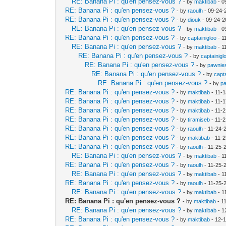
RE: Banana Pi : qu'en pensez-vous ?
- by
maktibab
- 0
RE: Banana Pi : qu'en pensez-vous ?
- by
raoulh
- 09-24-
RE: Banana Pi : qu'en pensez-vous ?
- by
diouk
- 09-24-2
RE: Banana Pi : qu'en pensez-vous ?
- by
maktibab
- 0
RE: Banana Pi : qu'en pensez-vous ?
- by
captainigloo
- 1
RE: Banana Pi : qu'en pensez-vous ?
- by
maktibab
- 1
RE: Banana Pi : qu'en pensez-vous ?
- by
captainigl
RE: Banana Pi : qu'en pensez-vous ?
- by
pawnie
RE: Banana Pi : qu'en pensez-vous ?
- by
capt
RE: Banana Pi : qu'en pensez-vous ?
- by
p
RE: Banana Pi : qu'en pensez-vous ?
- by
maktibab
- 11-
RE: Banana Pi : qu'en pensez-vous ?
- by
maktibab
- 11-
RE: Banana Pi : qu'en pensez-vous ?
- by
maktibab
- 11-
RE: Banana Pi : qu'en pensez-vous ?
- by
tiramiseb
- 11-
RE: Banana Pi : qu'en pensez-vous ?
- by
raoulh
- 11-24-
RE: Banana Pi : qu'en pensez-vous ?
- by
maktibab
- 11-
RE: Banana Pi : qu'en pensez-vous ?
- by
raoulh
- 11-25-
RE: Banana Pi : qu'en pensez-vous ?
- by
maktibab
- 1
RE: Banana Pi : qu'en pensez-vous ?
- by
raoulh
- 11-25-
RE: Banana Pi : qu'en pensez-vous ?
- by
maktibab
- 1
RE: Banana Pi : qu'en pensez-vous ?
- by
raoulh
- 11-25-
RE: Banana Pi : qu'en pensez-vous ?
- by
maktibab
- 1
RE: Banana Pi : qu'en pensez-vous ?
- by
maktibab
- 1
RE: Banana Pi : qu'en pensez-vous ?
- by
maktibab
- 1
RE: Banana Pi : qu'en pensez-vous ?
- by
maktibab
- 12-