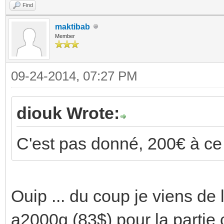
Find
maktibab
Member
09-24-2014, 07:27 PM
diouk Wrote:
C'est pas donné, 200€ à ce 
Ouip ... du coup je viens d
a2000g (83$) pour la partie