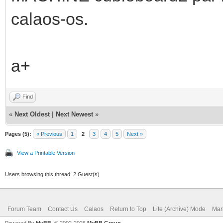
calaos-os.
a+
Find
«
Next Oldest
|
Next Newest
»
Pages (5):
« Previous
1
2
3
4
5
Next »
View a Printable Version
Users browsing this thread: 2 Guest(s)
Forum Team
Contact Us
Calaos
Return to Top
Lite (Archive) Mode
Mar
Powered By
MyBB
, © 2002-2026
MyBB Group
.