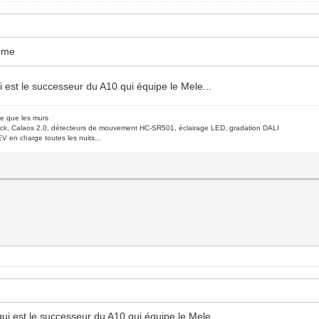
home
i est le successeur du A10 qui équipe le Mele...
de que les murs
ck, Calaos 2.0, détecteurs de mouvement HC-SR501, éclairage LED, gradation DALI
V en charge toutes les nuits...
qui est le successeur du A10 qui équipe le Mele...