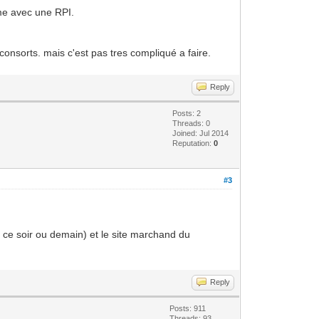
mme avec une RPI.
consorts. mais c'est pas tres compliqué a faire.
Reply
Posts: 2
Threads: 0
Joined: Jul 2014
Reputation:
0
#3
ne ce soir ou demain) et le site marchand du
Reply
Posts: 911
Threads: 93