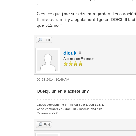
C'est ce que j'me suis dis en regardant les caractéri
Et niveau ram il y a également 1go en DDR3. Il f
que 512mo ?
Find
diouk
Automation Engineer
09-23-2014, 10:49 AM
Quelqu'un en a acheté un?
calaos-server/home on meleg | elo touch 1537L
wago controller 750-849 | knx module 753-646
Calaos-os V2.0
Find