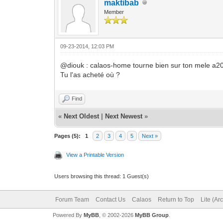
maktibab
Member
09-23-2014, 12:03 PM
@diouk : calaos-home tourne bien sur ton mele a200
Tu l'as acheté où ?
Find
«
Next Oldest
|
Next Newest
»
Pages (5):
1
2
3
4
5
Next »
View a Printable Version
Users browsing this thread: 1 Guest(s)
Forum Team
Contact Us
Calaos
Return to Top
Lite (Ar
Powered By
MyBB
, © 2002-2026
MyBB Group
.