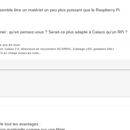
i semble être un matériel un peu plus puissant que le Raspberry Pi.
riel : qu'en pensez-vous ? Serait-ce plus adapté à Calaos qu'un RPi ?
de que les murs
ck, Calaos 2.0, détecteurs de mouvement HC-SR501, éclairage LED, gradation DALI
V en charge toutes les nuits...
le tout les avantages :
ration matérielle comme sur une Mele.