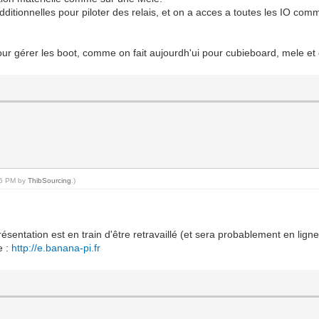
dditionnelles pour piloter des relais, et on a acces a toutes les IO co
pour gérer les boot, comme on fait aujourdh'ui pour cubieboard, mele et 
:35 PM by
ThibSourcing
.)
présentation est en train d'être retravaillé (et sera probablement en lig
e :
http://e.banana-pi.fr