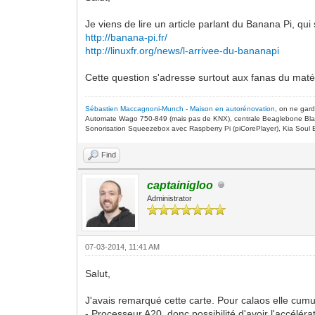
Je viens de lire un article parlant du Banana Pi, qu
http://banana-pi.fr/
http://linuxfr.org/news/l-arrivee-du-bananapi
Cette question s'adresse surtout aux fanas du maté
Sébastien Maccagnoni-Munch
-
Maison en autorénovation
, on ne gar
Automate Wago 750-849 (mais pas de KNX), centrale Beaglebone Bla
Sonorisation Squeezebox avec Raspberry Pi (piCorePlayer), Kia Soul E
Find
captainigloo
Administrator
07-03-2014, 11:41 AM
Salut,
J'avais remarqué cette carte. Pour calaos elle cumu
- Processeur A20, donc possibilité d'avoir l'accélé