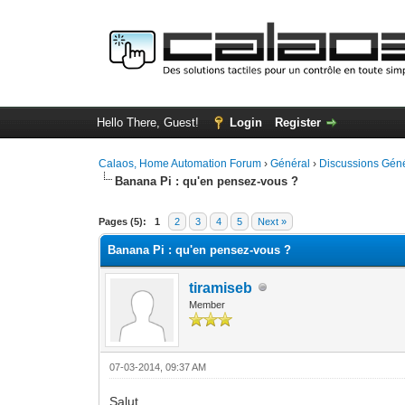
Hello There, Guest!
Login
Register
Calaos, Home Automation Forum
›
Général
›
Discussions Gén
Banana Pi : qu'en pensez-vous ?
0 Vote(s) - 0 Average
1
2
3
4
5
Pages (5):
1
2
3
4
5
Next »
Banana Pi : qu'en pensez-vous ?
tiramiseb
Member
07-03-2014, 09:37 AM
Salut,