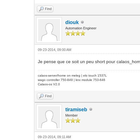
Find
diouk
Automation Engineer
09-23-2014, 09:00 AM
Je pense que ce soit un peu short pour calaos_ho
calaos-server/home on meleg | elo touch 1537L
wago controller 750-849 | knx module 753-646
Calaos-os V2.0
Find
tiramiseb
Member
09-23-2014, 09:11 AM