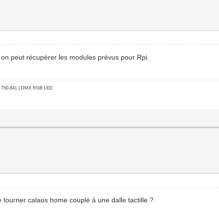
 si on peut récupérer les modules prévus pour Rpi.
go 750-841 | DMX RGB LED
 tourner calaos home couplé à une dalle tactille ?