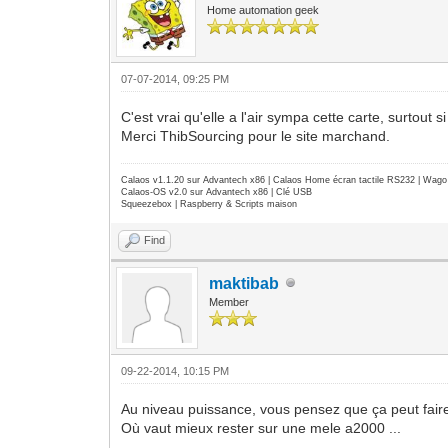
Home automation geek
07-07-2014, 09:25 PM
C'est vrai qu'elle a l'air sympa cette carte, surtout
Merci ThibSourcing pour le site marchand.
Calaos v1.1.20 sur Advantech x86 | Calaos Home écran tactile RS232 | Wa
Calaos-OS v2.0 sur Advantech x86 | Clé USB
Squeezebox | Raspberry & Scripts maison
Find
maktibab
Member
09-22-2014, 10:15 PM
Au niveau puissance, vous pensez que ça peut faire
Où vaut mieux rester sur une mele a2000 ...