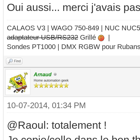
Oui aussi... merci j'avais pas
CALAOS V3 | WAGO 750-849 |
NUC NUC
adaptateur USB/RS232
Grillé
|
Sondes PT1000 | DMX RGBW pour Rubans 
Find
Arnaud
Home automation geek
10-07-2014, 01:34 PM
@Raoul: totalement !
Je copie/colle dans le bon th