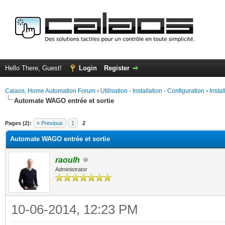
Hello There, Guest!
Login
Register
Calaos, Home Automation Forum
›
Utilisation - Installation - Configuration
›
Insta
Automate WAGO entrée et sortie
ge
Pages (2):
« Previous
1
2
Automate WAGO entrée et sortie
raoulh
Administrator
10-06-2014, 12:23 PM