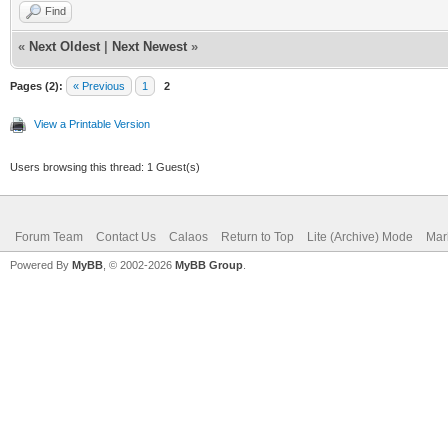
Find
«
Next Oldest
|
Next Newest
»
Pages (2):
« Previous
1
2
View a Printable Version
Users browsing this thread: 1 Guest(s)
Forum Team
Contact Us
Calaos
Return to Top
Lite (Archive) Mode
Mar
Powered By
MyBB
, © 2002-2026
MyBB Group
.