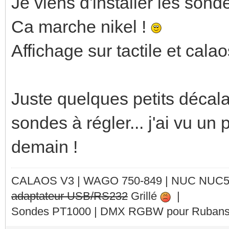
Je viens d'installer les son
Ca marche nikel !
Affichage sur tactile et cal
Juste quelques petits décal
sondes à régler... j'ai vu un 
demain !
CALAOS V3 | WAGO 750-849 |
NUC NUC
adaptateur USB/RS232
Grillé
|
Sondes PT1000 | DMX RGBW pour Rubans 