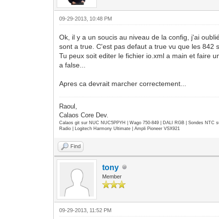
09-29-2013, 10:48 PM
Ok, il y a un soucis au niveau de la config, j'ai ou
sont a true. C'est pas defaut a true vu que les 842 s
Tu peux soit editer le fichier io.xml a main et fair
a false...
Apres ca devrait marcher correctement...
Raoul,
Calaos Core Dev.
Calaos git sur NUC NUC5PPYH | Wago 750-849 | DALI RGB | Sondes NTC su
Radio | Logitech Harmony Ultimate | Ampli Pioneer VSX921
Find
tony
Member
09-29-2013, 11:52 PM