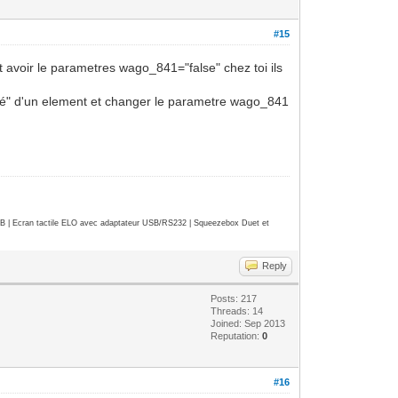
#15
nt avoir le parametres wago_841="false" chez toi ils
priété" d'un element et changer le parametre wago_841
| Ecran tactile ELO avec adaptateur USB/RS232 | Squeezebox Duet et
Reply
Posts: 217
Threads: 14
Joined: Sep 2013
Reputation:
0
#16