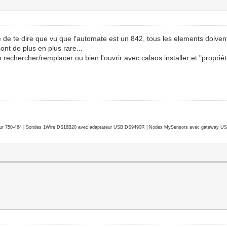
blié de te dire que vu que l'automate est un 842, tous les elements doive
ont de plus en plus rare...
e un rechercher/remplacer ou bien l'ouvrir avec calaos installer et "pro
r 750-464 | Sondes 1Wire DS18B20 avec adaptateur USB DS9490R | Nodes MySensors avec gateway USB 