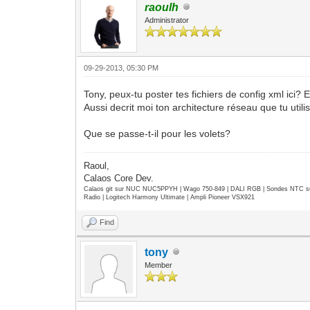
raoulh
Administrator
09-29-2013, 05:30 PM
Tony, peux-tu poster tes fichiers de config xml ici? En
Aussi decrit moi ton architecture réseau que tu util
Que se passe-t-il pour les volets?
Raoul,
Calaos Core Dev.
Calaos git sur NUC NUC5PPYH | Wago 750-849 | DALI RGB | Sondes NTC su
Radio | Logitech Harmony Ultimate | Ampli Pioneer VSX921
Find
tony
Member