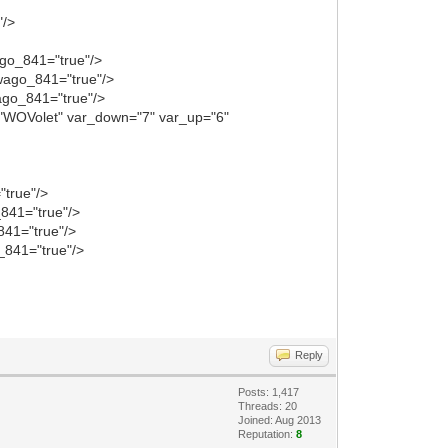
"/>
ago_841="true"/>
 wago_841="true"/>
ago_841="true"/>
e="WOVolet" var_down="7" var_up="6"
"true"/>
_841="true"/>
841="true"/>
_841="true"/>
Reply
Posts: 1,417
Threads: 20
Joined: Aug 2013
Reputation:
8