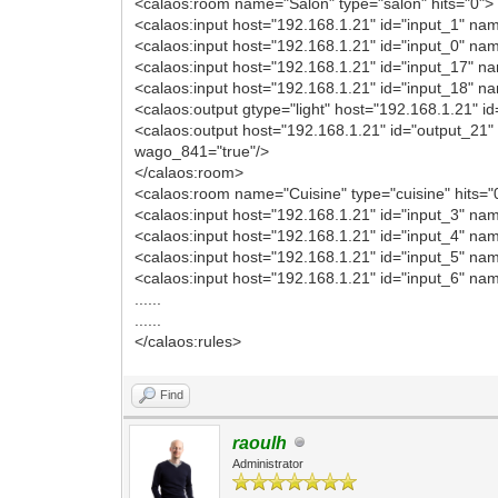
<calaos:room name="Salon" type="salon" hits="0">
<calaos:input host="192.168.1.21" id="input_1" na
<calaos:input host="192.168.1.21" id="input_0" n
<calaos:input host="192.168.1.21" id="input_17" n
<calaos:input host="192.168.1.21" id="input_18" n
<calaos:output gtype="light" host="192.168.1.21" 
<calaos:output host="192.168.1.21" id="output_21
wago_841="true"/>
</calaos:room>
<calaos:room name="Cuisine" type="cuisine" hits="
<calaos:input host="192.168.1.21" id="input_3" na
<calaos:input host="192.168.1.21" id="input_4" na
<calaos:input host="192.168.1.21" id="input_5" na
<calaos:input host="192.168.1.21" id="input_6" na
......
......
</calaos:rules>
Find
raoulh
Administrator