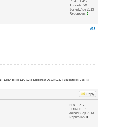
Posts: 1,417
Threads: 20
Joined: Aug 2013
Reputation:
8
#13
| Ecran tactile ELO avec adaptateur USB/RS232 | Squeezebox Duet et
Reply
Posts: 217
Threads: 14
Joined: Sep 2013
Reputation:
0