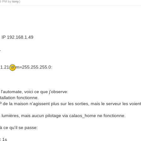
:35 PM by
tony
.)
 IP 192.168.1.49
1
1.21
m=255.255.255.0:
'automate, voici ce que j'observe:
tallation fonctionne.
P de la maison n'agissent plus sur les sorties, mais le serveur les voien
es lumières, mais aucun pilotage via calaos_home ne fonctionne.
à ce qu'il se passe:
< 1s