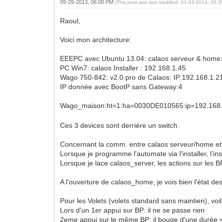
09-29-2013, 06:00 PM
(This post was last modified: 01-03-2014, 05
Raoul,
Voici mon architecture:
EEEPC avec Ubuntu 13.04: calaos serveur & home:
PC Win7: calaos Installer : 192.168.1.45
Wago 750-842: v2.0.pro de Calaos: IP 192.168.1.2
IP donnée avec BootP sans Gateway:4
Wago_maison:ht=1:ha=0030DE010565:ip=192.168.
Ces 3 devices sont derrière un switch.
Concernant la comm. entre calaos serveur/home et l
Lorsque je programme l'automate via l'installer, l'ins
Lorsque je lace calaos_server, les actions sur les B
A l'ouverture de calaos_home, je vois bien l'état d
Pour les Volets (volets standard sans maintien), voil
Lors d'un 1er appui sur BP: il ne se passe rien
2eme appui sur le même BP: il bouge d'une durée 