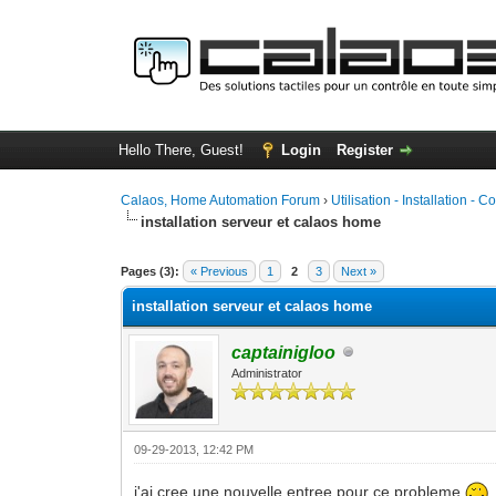
Hello There, Guest!
Login
Register
Calaos, Home Automation Forum
›
Utilisation - Installation - C
installation serveur et calaos home
0 Vote(s) - 0 Average
1
2
3
4
5
Pages (3):
« Previous
1
2
3
Next »
installation serveur et calaos home
captainigloo
Administrator
09-29-2013, 12:42 PM
j'ai cree une nouvelle entree pour ce probleme