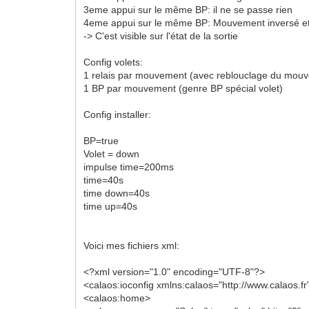
3eme appui sur le même BP: il ne se passe rien
4eme appui sur le même BP: Mouvement inversé et 
-> C'est visible sur l'état de la sortie
Config volets:
1 relais par mouvement (avec reblouclage du mouve
1 BP par mouvement (genre BP spécial volet)
Config installer:
BP=true
Volet = down
impulse time=200ms
time=40s
time down=40s
time up=40s
Voici mes fichiers xml:
<?xml version="1.0" encoding="UTF-8"?>
<calaos:ioconfig xmlns:calaos="http://www.calaos.fr
<calaos:home>