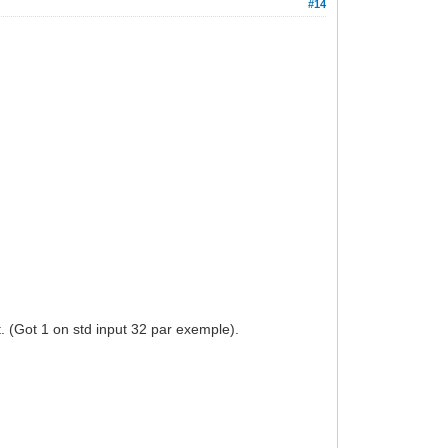
#14
t. (Got 1 on std input 32 par exemple).