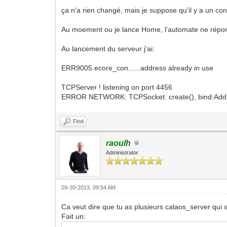
ça n'a rien changé, mais je suppose qu'il y a un conf
Au moement ou je lance Home, l'automate ne répond
Au lancement du serveur j'ai:
ERR9005 ecore_con......address already in use
TCPServer ! listening on port 4456
ERROR NETWORK: TCPSocket: create(), bind:Addre
Find
raoulh
Administrator
09-30-2013, 09:54 AM
Ca veut dire que tu as plusieurs calaos_server qui
Fait un: