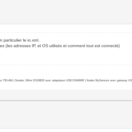
 particulier le io.xml.
ises (les adresses IP, et OS utilisés et comment tout est connecté)
r 750-464 | Sondes 1Wire DS18B20 avec adaptateur USB DS9490R | Nodes MySensors avec gateway USB 