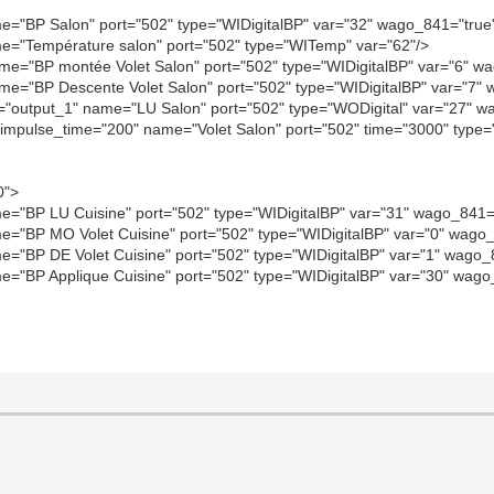
me="BP Salon" port="502" type="WIDigitalBP" var="32" wago_841="true
ame="Température salon" port="502" type="WITemp" var="62"/>
ame="BP montée Volet Salon" port="502" type="WIDigitalBP" var="6" w
ame="BP Descente Volet Salon" port="502" type="WIDigitalBP" var="7"
id="output_1" name="LU Salon" port="502" type="WODigital" var="27" w
" impulse_time="200" name="Volet Salon" port="502" time="3000" typ
0">
me="BP LU Cuisine" port="502" type="WIDigitalBP" var="31" wago_841=
me="BP MO Volet Cuisine" port="502" type="WIDigitalBP" var="0" wago
me="BP DE Volet Cuisine" port="502" type="WIDigitalBP" var="1" wago_
me="BP Applique Cuisine" port="502" type="WIDigitalBP" var="30" wago