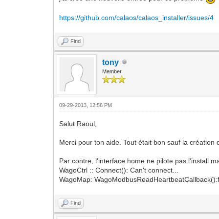
https://github.com/calaos/calaos_installer/issues/4
Find
tony
Member
09-29-2013, 12:56 PM
Salut Raoul,
Merci pour ton aide. Tout était bon sauf la création
Par contre, l'interface home ne pilote pas l'install 
WagoCtrl :: Connect(): Can't connect...
WagoMap: WagoModbusReadHeartbeatCallback():fai
Find