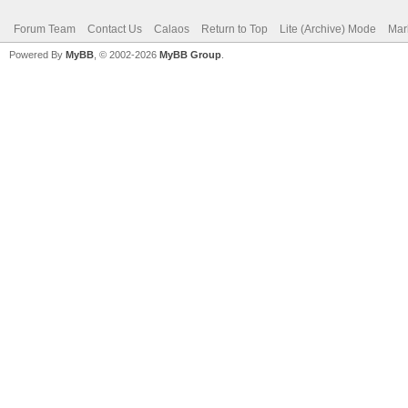
Forum Team
Contact Us
Calaos
Return to Top
Lite (Archive) Mode
Mar
Powered By
MyBB
, © 2002-2026
MyBB Group
.