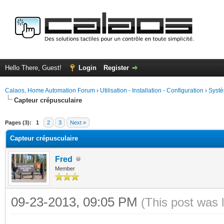
Hello There, Guest!
Login
Register
Calaos, Home Automation Forum
›
Utilisation - Installation - Configuration
›
Systè
Capteur crépusculaire
ge
Pages (3):
1
2
3
Next »
Capteur crépusculaire
Fred
Member
09-23-2013, 09:05 PM
(This post was 