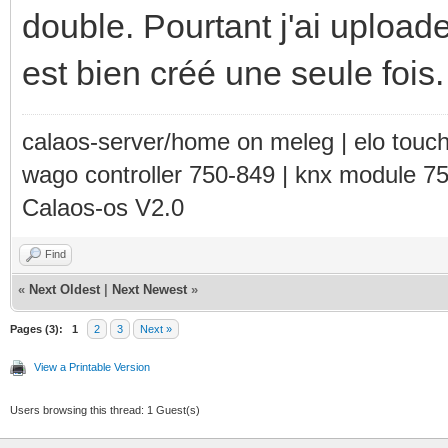
double. Pourtant j'ai uploader
est bien créé une seule fois.
calaos-server/home on meleg | elo touc
wago controller 750-849 | knx module 7
Calaos-os V2.0
Find
«
Next Oldest
|
Next Newest
»
Pages (3):
1
2
3
Next »
View a Printable Version
Users browsing this thread: 1 Guest(s)