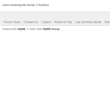
Users browsing this thread: 2 Guest(s)
Forum Team
Contact Us
Calaos
Return to Top
Lite (Archive) Mode
Mar
Powered By
MyBB
, © 2002-2026
MyBB Group
.