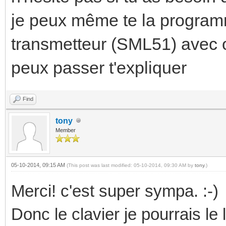
je peux même te la programm
transmetteur (SML51) avec o
peux passer t'expliquer
Find
tony
Member
05-10-2014, 09:15 AM
(This post was last modified: 05-10-2014, 09:30 AM by
tony
.)
Merci! c'est super sympa. :-)
Donc le clavier je pourrais le 