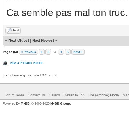
Ca semble pas mal ton truc.
Find
«
Next Oldest
|
Next Newest
»
Pages (5):
« Previous
1
2
3
4
5
Next »
View a Printable Version
Users browsing this thread: 3 Guest(s)
Forum Team
Contact Us
Calaos
Return to Top
Lite (Archive) Mode
Mar
Powered By
MyBB
, © 2002-2026
MyBB Group
.