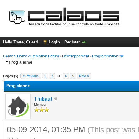
Hello There, Guest!
Login
Register
Calaos, Home Automation Forum
›
Développement
›
Programmation
Prog alarme
ge
Pages (5):
« Previous
1
2
3
4
5
Next »
Prog alarme
Thibaut
Member
05-09-2014, 01:35 PM
(This post was 