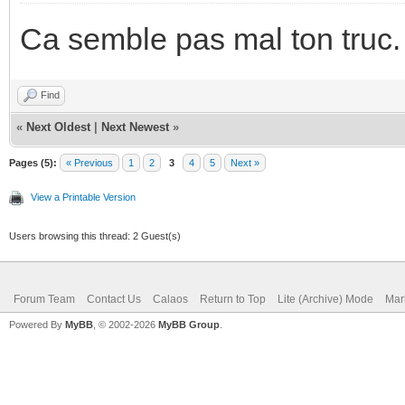
Ca semble pas mal ton truc.
Find
«
Next Oldest
|
Next Newest
»
Pages (5):
« Previous
1
2
3
4
5
Next »
View a Printable Version
Users browsing this thread: 2 Guest(s)
Forum Team
Contact Us
Calaos
Return to Top
Lite (Archive) Mode
Mar
Powered By
MyBB
, © 2002-2026
MyBB Group
.