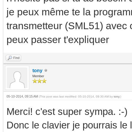
je peux même te la programm
transmetteur (SML51) avec o
peux passer t'expliquer
Find
tony
Member
05-10-2014, 09:15 AM
(This post was last modified: 05-10-2014, 09:30 AM by
tony
.)
Merci! c'est super sympa. :-)
Donc le clavier je pourrais le 