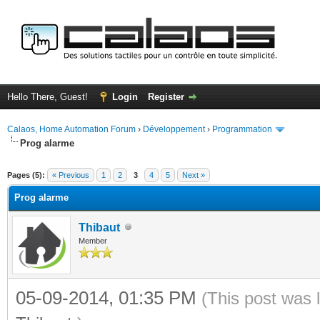
Hello There, Guest!
Login
Register
Calaos, Home Automation Forum
›
Développement
›
Programmation
Prog alarme
ge
Pages (5):
« Previous
1
2
3
4
5
Next »
Prog alarme
Thibaut
Member
05-09-2014, 01:35 PM
(This post was 