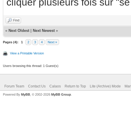
cliquer plusieurs fois sur "s
Find
«
Next Oldest
|
Next Newest
»
Pages (4):
1
2
3
4
Next »
View a Printable Version
Users browsing this thread: 1 Guest(s)
Forum Team
Contact Us
Calaos
Return to Top
Lite (Archive) Mode
Mar
Powered By
MyBB
, © 2002-2026
MyBB Group
.