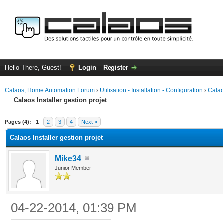
Hello There, Guest!
Login
Register
Calaos, Home Automation Forum
›
Utilisation - Installation - Configuration
›
Calao
Calaos Installer gestion projet
ge
Pages (4):
1
2
3
4
Next »
Calaos Installer gestion projet
Mike34
Junior Member
04-22-2014, 01:39 PM