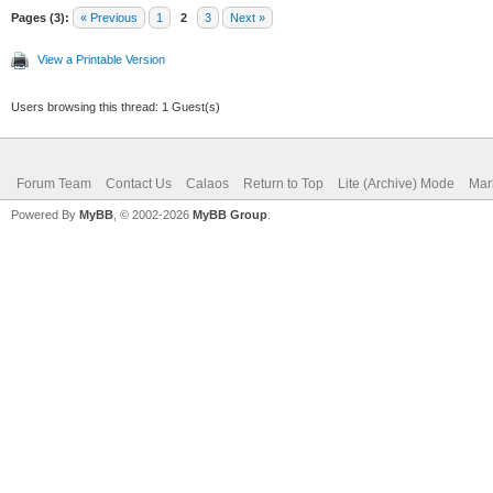
Pages (3):
« Previous
1
2
3
Next »
View a Printable Version
Users browsing this thread: 1 Guest(s)
Forum Team
Contact Us
Calaos
Return to Top
Lite (Archive) Mode
Mar
Powered By
MyBB
, © 2002-2026
MyBB Group
.