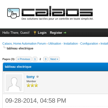
Hello There, Guest!
Login
Register
Calaos, Home Automation Forum
›
Utilisation - Installation - Configuration
›
Insta
tableau electrique
ge
Pages (3):
« Previous
1
2
3
Next »
tableau electrique
tony
Member
09-28-2014, 04:58 PM