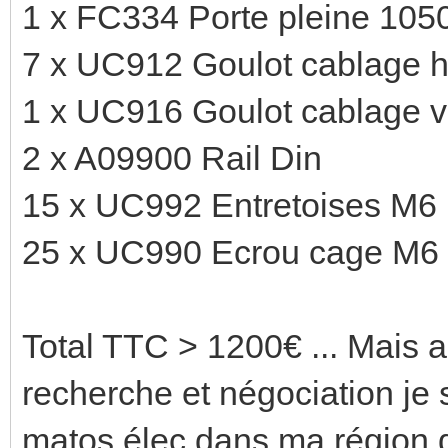
1 x FC334 Porte pleine 10
7 x UC912 Goulot cablage h
1 x UC916 Goulot cablage ve
2 x A09900 Rail Din
15 x UC992 Entretoises M6
25 x UC990 Ecrou cage M6
Total TTC > 1200€ ... Mais
recherche et négociation je 
matos élec dans ma région d'o