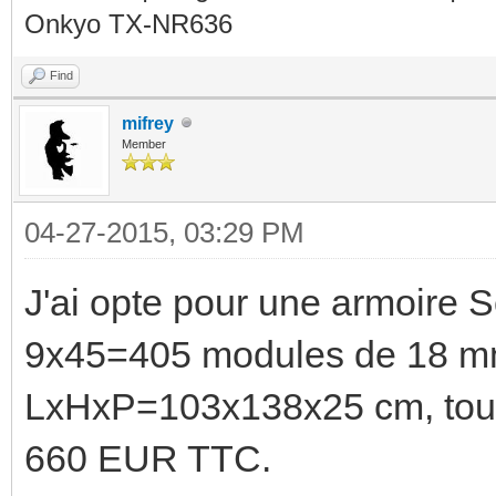
Onkyo TX-NR636
Find
mifrey
Member
04-27-2015, 03:29 PM
J'ai opte pour une armoire
9x45=405 modules de 18 m
LxHxP=103x138x25 cm, tout e
660 EUR TTC.