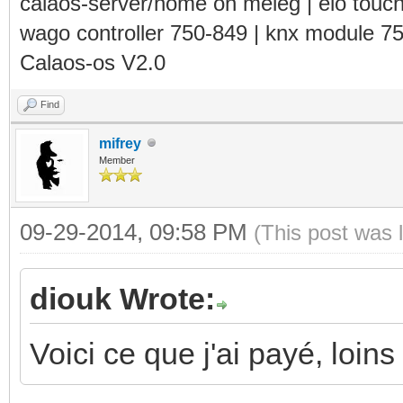
calaos-server/home on meleg | elo touc
wago controller 750-849 | knx module 7
Calaos-os V2.0
Find
mifrey
Member
09-29-2014, 09:58 PM
(This post was 
diouk Wrote:
Voici ce que j'ai payé, loin