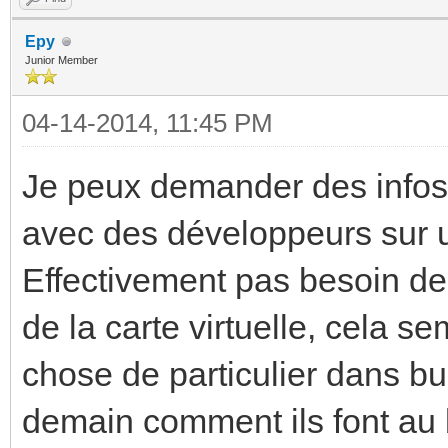
network 192.168.1.
Epy
Junior Member
broadcast 192.168.
04-14-2014, 11:45 PM
root@squeezeberry:~# 
Je peux demander des infos s
eth0 Link encap:Et
avec des développeurs sur 
b8:27:eb:16:01:88
Effectivement pas besoin de 
inet
de la carte virtuelle, cela se
addr:192.168.0.27 Bc
chose de particulier dans b
.255.255.0
demain comment ils font au
UP BROADCAST R