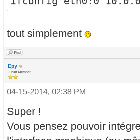
b8:27:eb:16:01:88
ifconfig eth0:0 10.0.
inet
addr:192.168.1.27 Bc
tout simplement
.255.255.0
UP BROADCA
Find
Epy
Junior Member
04-15-2014, 02:38 PM
Super !
Vous pensez pouvoir intégr