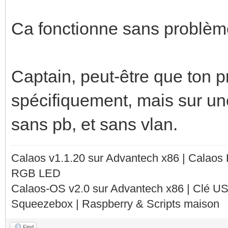
iface eth0 inet stati
address 192.168.0.
Ca fonctionne sans problèm
netmask 255.255.25
network 192.168.0.
Captain, peut-être que ton p
broadcast 192.168.
spécifiquement, mais sur un
gateway 192.168.0.
sans pb, et sans vlan.
auto eth0:0
Calaos v1.1.20 sur Advantech x86 | Calaos
RGB LED
iface eth0:0 inet sta
Calaos-OS v2.0 sur Advantech x86 | Clé U
address 192.168.1.
Squeezebox | Raspberry & Scripts maison
netmask 255.255.25
Find