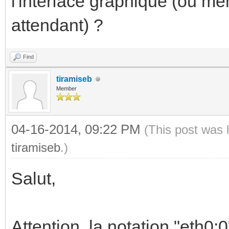
l'interface graphique (ou mê
attendant) ?
Find
tiramiseb
Member
04-16-2014, 09:22 PM
(This post was 
tiramiseb
.)
Salut,
Attention, la notation "eth0: