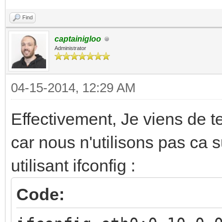
MULTICAST MTU:1500 M
Find
RX packets:391 e
captainigloo
overruns:0 frame:0
Administrator
TX packets:115 e
04-15-2014, 12:29 AM
overruns:0 carrier:0
collisions:0 txq
Effectivement, Je viens de t
RX bytes:23738 
car nous n'utilisons pas ca 
bytes:15095 (14.7 KiB
utilisant ifconfig :
Code:
eth0:0 Link encap:E