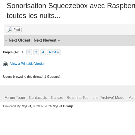
Sonorisation Squeezebox avec Raspberry
toutes les nuits...
Find
«
Next Oldest
|
Next Newest
»
Pages (4):
1
2
3
4
Next »
View a Printable Version
Users browsing this thread: 1 Guest(s)
Forum Team
Contact Us
Calaos
Return to Top
Lite (Archive) Mode
Mar
Powered By
MyBB
, © 2002-2026
MyBB Group
.