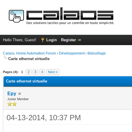
Hello There, Guest!
Login
Register
Calaos, Home Automation Forum
›
Développement
›
Bidouillage
Carte ethernet virtuelle
ge
Pages (4):
1
2
3
4
Next »
Carte ethernet virtuelle
Epy
Junior Member
04-13-2014, 10:37 PM