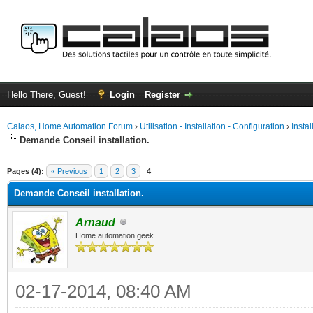
Hello There, Guest!
Login
Register
Calaos, Home Automation Forum
›
Utilisation - Installation - Configuration
›
Insta
Demande Conseil installation.
ge
Pages (4):
« Previous
1
2
3
4
Demande Conseil installation.
Arnaud
Home automation geek
02-17-2014, 08:40 AM