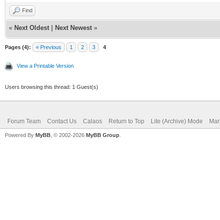
Find
«
Next Oldest
|
Next Newest
»
Pages (4):
« Previous
1
2
3
4
View a Printable Version
Users browsing this thread: 1 Guest(s)
Forum Team
Contact Us
Calaos
Return to Top
Lite (Archive) Mode
Mar
Powered By
MyBB
, © 2002-2026
MyBB Group
.