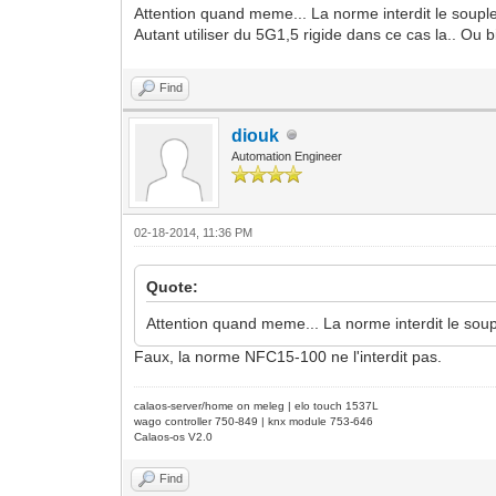
Attention quand meme... La norme interdit le souple
Autant utiliser du 5G1,5 rigide dans ce cas la.. Ou b
Find
diouk
Automation Engineer
02-18-2014, 11:36 PM
Quote:
Attention quand meme... La norme interdit le soup
Faux, la norme NFC15-100 ne l'interdit pas.
calaos-server/home on meleg | elo touch 1537L
wago controller 750-849 | knx module 753-646
Calaos-os V2.0
Find