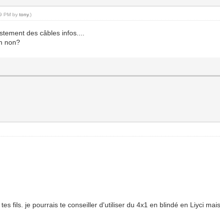
:59 PM by
tony
.)
ustement des câbles infos....
on non?
 tes fils. je pourrais te conseiller d'utiliser du 4x1 en blindé en Liyci m