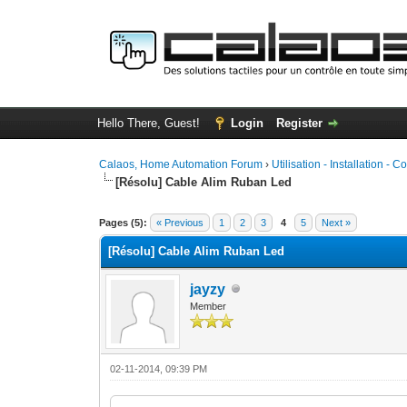
Hello There, Guest!
Login
Register
Calaos, Home Automation Forum
›
Utilisation - Installation - C
[Résolu] Cable Alim Ruban Led
0 Vote(s) - 0 Average
1
2
3
4
5
Pages (5):
« Previous
1
2
3
4
5
Next »
[Résolu] Cable Alim Ruban Led
jayzy
Member
02-11-2014, 09:39 PM