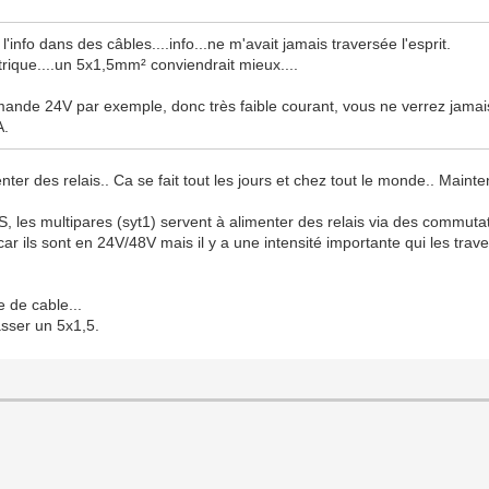
'info dans des câbles....info...ne m'avait jamais traversée l'esprit.
ectrique....un 5x1,5mm² conviendrait mieux....
mmande 24V par exemple, donc très faible courant, vous ne verrez jama
A.
nter des relais.. Ca se fait tout les jours et chez tout le monde.. Mai
, les multipares (syt1) servent à alimenter des relais via des commutate
ar ils sont en 24V/48V mais il y a une intensité importante qui les trave
e de cable...
asser un 5x1,5.