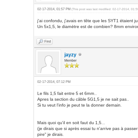
02-17-2014, 01:57 PM
(This post was last modified: 02-17-2014, 01
j'ai confondu, j'avais en tête que les SYT1 étaient j
Un 5x1,5, le diamètre est de combien? 8mm envir
Find
jayzy
Member
02-17-2014, 07:12 PM
Le fils 1,5 fait entre 5 et 6mm..
Apres la section du câble 5G1,5 je ne sait pas..
Si tu veut l'info je peut te la donner demain.
Mais quoi qu'il en soit faut du 1,5...
(je dirais que si après essai tu n'arrive pas à passer
pire" je dirais.