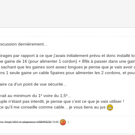
discussion dernièrement...
ages par rapport à ce que j'avais initialement prévu et donc installé lor
 gaine de 16 (pour alimenter 1 cordon) + 8fils à passer dans une gaine 
5² sachant que les gaines sont assez longues je pense que je vais avoir
ns 1 seule gaine un cable 5paires pour alimenter les 2 cordons, et pour
ire ca d'un point de vue sécurité...
drait au minimum du 1² voire du 1,5²...
ple n'étant pas interdit, je pense que c'est ce que je vais utiliser !
ce qu'il me conseille comme cable... je vous tiens au jus
avec Ampli VGA et adaptateur USB/RS232
Grillé
|