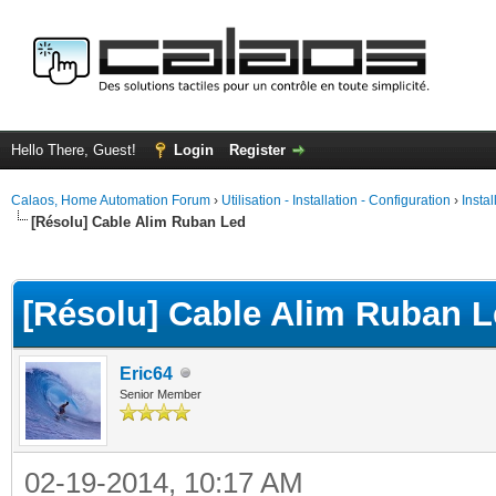
Hello There, Guest!
Login
Register
Calaos, Home Automation Forum
›
Utilisation - Installation - Configuration
›
Insta
[Résolu] Cable Alim Ruban Led
ge
[Résolu] Cable Alim Ruban 
Eric64
Senior Member
02-19-2014, 10:17 AM