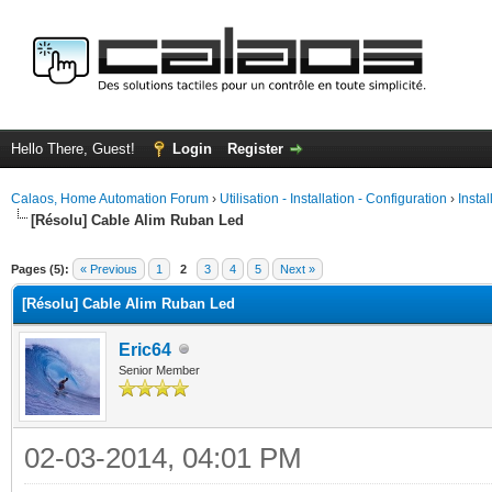
Hello There, Guest!
Login
Register
Calaos, Home Automation Forum
›
Utilisation - Installation - Configuration
›
Insta
[Résolu] Cable Alim Ruban Led
ge
Pages (5):
« Previous
1
2
3
4
5
Next »
[Résolu] Cable Alim Ruban Led
Eric64
Senior Member
02-03-2014, 04:01 PM