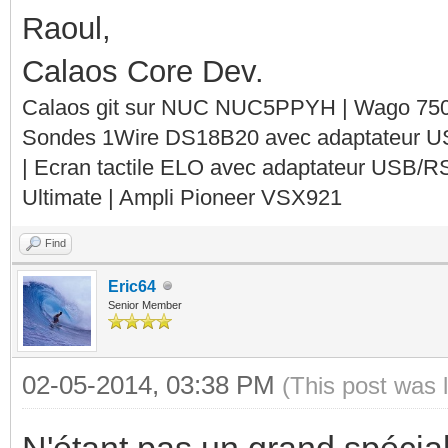
Raoul,
Calaos Core Dev.
Calaos git sur NUC NUC5PPYH | Wago 750-
Sondes 1Wire DS18B20 avec adaptateur 
| Ecran tactile ELO avec adaptateur USB/R
Ultimate | Ampli Pioneer VSX921
Find
Eric64
Senior Member
02-05-2014, 03:38 PM
(This post was 
N'étant pas un grand spéciali