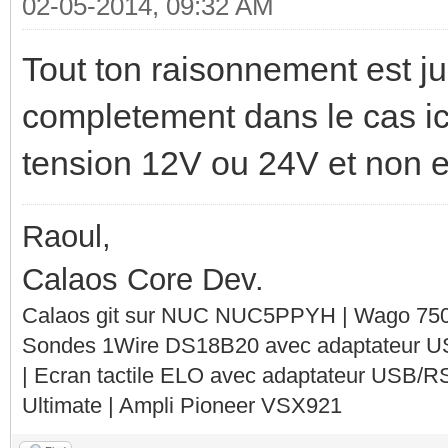
02-05-2014, 09:32 AM
Tout ton raisonnement est ju
completement dans le cas ici
tension 12V ou 24V et non 
Raoul,
Calaos Core Dev.
Calaos git sur NUC NUC5PPYH | Wago 750-
Sondes 1Wire DS18B20 avec adaptateur 
| Ecran tactile ELO avec adaptateur USB/R
Ultimate | Ampli Pioneer VSX921