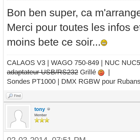
Bon ben super, ca m'arrange
Merci pour toutes les infos e
moins bete ce soir...
CALAOS V3 | WAGO 750-849 |
NUC NUC
adaptateur USB/RS232
Grillé
|
Sondes PT1000 | DMX RGBW pour Rubans 
Find
tony
Member
02-03-2014, 07:51 PM