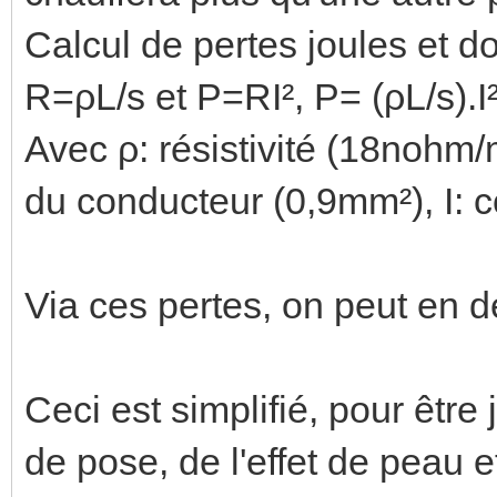
Calcul de pertes joules et 
R=ρL/s et P=RI², P= (ρL/s).I
Avec ρ: résistivité (18nohm/
du conducteur (0,9mm²), I: c
Via ces pertes, on peut en d
Ceci est simplifié, pour être
de pose, de l'effet de peau e