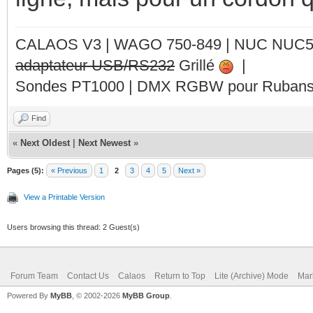
CALAOS V3 | WAGO 750-849 |
NUC NUC
adaptateur USB/RS232
Grillé
|
Sondes PT1000 | DMX RGBW pour Rubans 
Find
«
Next Oldest
|
Next Newest
»
Pages (5):
« Previous
1
2
3
4
5
Next »
View a Printable Version
Users browsing this thread: 2 Guest(s)
Forum Team
Contact Us
Calaos
Return to Top
Lite (Archive) Mode
Mar
Powered By
MyBB
, © 2002-2026
MyBB Group
.