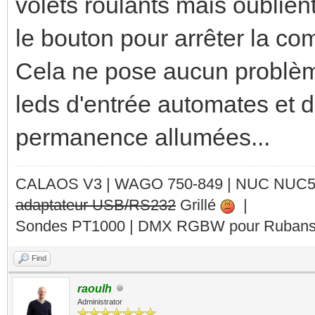
volets roulants mais oublie
le bouton pour arrêter la c
Cela ne pose aucun problèm
leds d'entrée automates et d
permanence allumées...
CALAOS V3 | WAGO 750-849 |
NUC NUC
adaptateur USB/RS232
Grillé
|
Sondes PT1000 | DMX RGBW pour Rubans 
Find
raoulh
Administrator