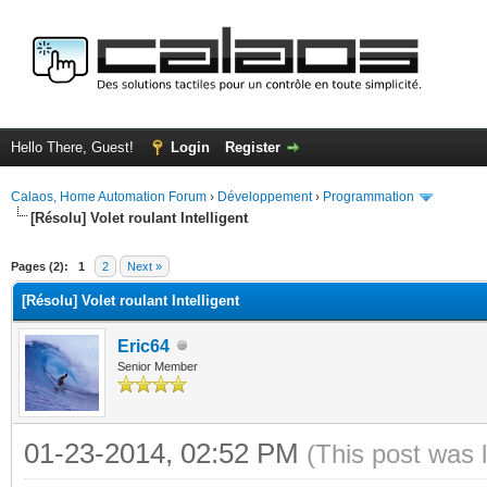
Hello There, Guest!
Login
Register
Calaos, Home Automation Forum
›
Développement
›
Programmation
[Résolu] Volet roulant Intelligent
ge
Pages (2):
1
2
Next »
[Résolu] Volet roulant Intelligent
Eric64
Senior Member
01-23-2014, 02:52 PM
(This post was 