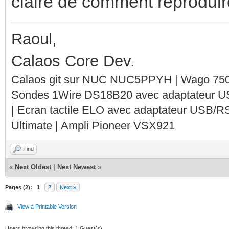
claire de comment reproduir
Raoul,
Calaos Core Dev.
Calaos git sur NUC NUC5PPYH | Wago 750-
Sondes 1Wire DS18B20 avec adaptateur 
| Ecran tactile ELO avec adaptateur USB/R
Ultimate | Ampli Pioneer VSX921
Find
«
Next Oldest
|
Next Newest
»
Pages (2):
1
2
Next »
View a Printable Version
Users browsing this thread: 1 Guest(s)