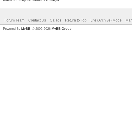
Forum Team
Contact Us
Calaos
Return to Top
Lite (Archive) Mode
Mar
Powered By
MyBB
, © 2002-2026
MyBB Group
.