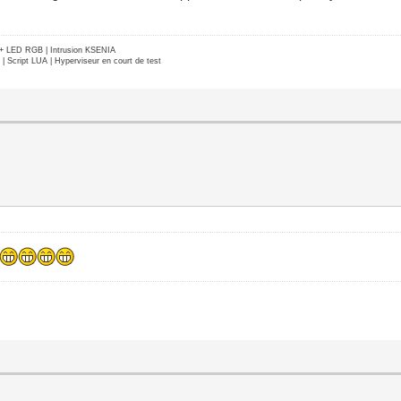
e + LED RGB | Intrusion KSENIA
Script LUA | Hyperviseur en court de test