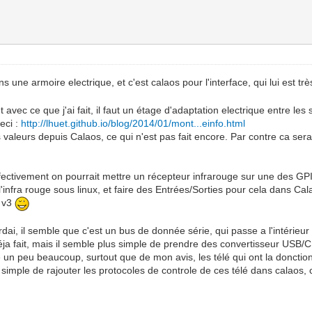
ns une armoire electrique, et c'est calaos pour l'interface, qui lui est 
avec ce que j'ai fait, il faut un étage d'adaptation electrique entre les 
eci :
http://lhuet.github.io/blog/2014/01/mont...einfo.html
 valeurs depuis Calaos, ce qui n'est pas fait encore. Par contre ca serai
fectivement on pourrait mettre un récepteur infrarouge sur une des GPIO, 
'infra rouge sous linux, et faire des Entrées/Sorties pour cela dans Cal
a v3
rdai, il semble que c'est un bus de donnée série, qui passe a l'intérieur
déja fait, mais il semble plus simple de prendre des convertisseur USB
 peu beaucoup, surtout que de mon avis, les télé qui ont la donctio
us simple de rajouter les protocoles de controle de ces télé dans calao