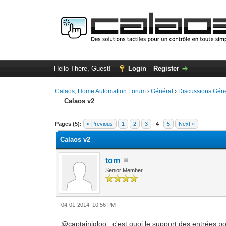
Hello There, Guest!
Login
Register
Calaos, Home Automation Forum
›
Général
›
Discussions Gén
Calaos v2
1 Vote(s) - 1 Average
1
2
3
4
5
Pages (5):
« Previous
1
2
3
4
5
Next »
Calaos v2
tom
Senior Member
04-01-2014, 10:56 PM
@captainigloo : c'est quoi le support des entrées p