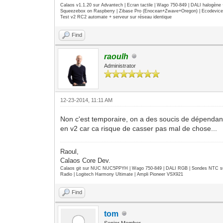
Calaos v1.1.20 sur Advantech | Ecran tactile | Wago 750-849 | DALI halogèn
Squeezebox on Raspberry | Zibase Pro (Enocean+Zwave+Oregon) | Ecodevice | 
Test v2 RC2 automate + serveur sur réseau identique
Find
raoulh
Administrator
12-23-2014, 11:11 AM
Non c'est temporaire, on a des soucis de dépendance
en v2 car ca risque de casser pas mal de chose...
Raoul,
Calaos Core Dev.
Calaos git sur NUC NUC5PPYH | Wago 750-849 | DALI RGB | Sondes NTC su
Radio | Logitech Harmony Ultimate | Ampli Pioneer VSX921
Find
tom
Senior Member