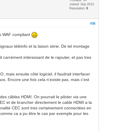
Joined: Sep 2013
Reputation:
0
#35
très WAF compliant
signaux téléinfo et la laison série. De tel montage
t carrément intéressant de le rajouter, et pas tres
mais ensuite côté logiciel, il faudrait interfacer
aos. Encore une fois cela n'existe pas, mais c'est
 des câbles HDMI. On pourrait le piloter via une
/CEC et de brancher directement le cable HDMI a la
nnalité CEC sont tres certainement connectées en
s, comme ca a pu être le cas par exemple pour les