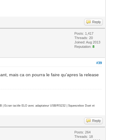
Reply
Posts: 1,417
Threads: 20
Joined: Aug 2013
Reputation:
8
#39
nt, mais ca on pourra le faire qu'apres la release
| Ecran tactile ELO avec adaptateur USB/RS232 | Squeezebox Duet et
Reply
Posts: 264
Threads: 18