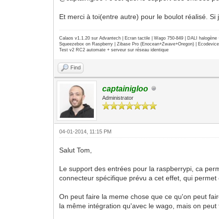
Et merci à toi(entre autre) pour le boulot réalisé. 
Calaos v1.1.20 sur Advantech | Ecran tactile | Wago 750-849 | DALI halogèn
Squeezebox on Raspberry | Zibase Pro (Enocean+Zwave+Oregon) | Ecodevice | 
Test v2 RC2 automate + serveur sur réseau identique
Find
captainigloo
Administrator
04-01-2014, 11:15 PM
Salut Tom,
Le support des entrées pour la raspberrypi, ca perm
connecteur spécifique prévu a cet effet, qui perme
On peut faire la meme chose que ce qu'on peut faire
la même intégration qu'avec le wago, mais on peut 