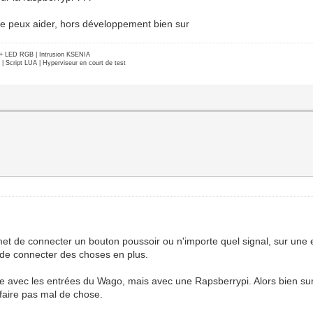
Si je peux aider, hors développement bien sur
e + LED RGB | Intrusion KSENIA
Script LUA | Hyperviseur en court de test
et de connecter un bouton poussoir ou n'importe quel signal, sur une e
t de connecter des choses en plus.
 avec les entrées du Wago, mais avec une Rapsberrypi. Alors bien sur il
faire pas mal de chose.