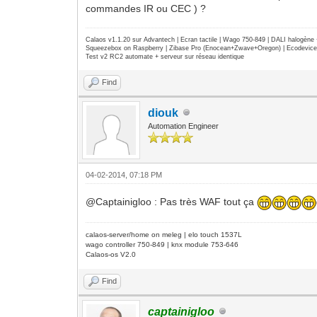
commandes IR ou CEC ) ?
Calaos v1.1.20 sur Advantech | Ecran tactile | Wago 750-849 | DALI halogèn
Squeezebox on Raspberry | Zibase Pro (Enocean+Zwave+Oregon) | Ecodevice | 
Test v2 RC2 automate + serveur sur réseau identique
Find
diouk
Automation Engineer
04-02-2014, 07:18 PM
@Captainigloo : Pas très WAF tout ça
calaos-server/home on meleg | elo touch 1537L
wago controller 750-849 | knx module 753-646
Calaos-os V2.0
Find
captainigloo