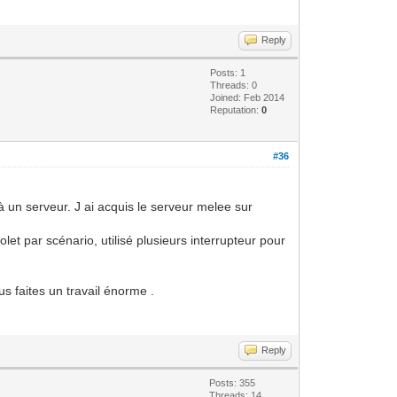
Reply
Posts: 1
Threads: 0
Joined: Feb 2014
Reputation:
0
#36
 un serveur. J ai acquis le serveur melee sur
let par scénario, utilisé plusieurs interrupteur pour
s faites un travail énorme .
Reply
Posts: 355
Threads: 14