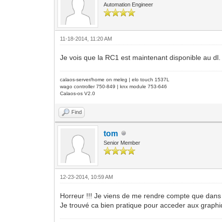
Automation Engineer
11-18-2014, 11:20 AM
Je vois que la RC1 est maintenant disponible au dl.
calaos-server/home on meleg | elo touch 1537L
wago controller 750-849 | knx module 753-646
Calaos-os V2.0
Find
tom
Senior Member
12-23-2014, 10:59 AM
Horreur !!! Je viens de me rendre compte que dans la
Je trouvé ca bien pratique pour acceder aux graphi