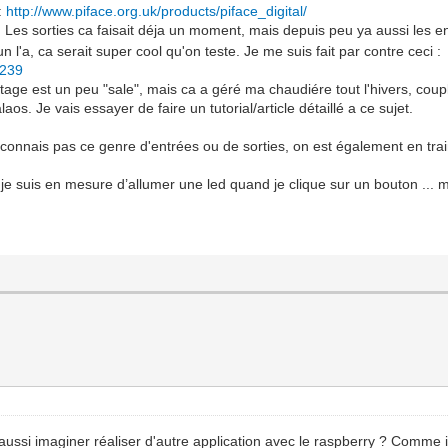
 :
http://www.piface.org.uk/products/piface_digital/
. Les sorties ca faisait déja un moment, mais depuis peu ya aussi les 
n l'a, ca serait super cool qu'on teste. Je me suis fait par contre ceci :
1239
tage est un peu "sale", mais ca a géré ma chaudiére tout l'hivers, cou
s. Je vais essayer de faire un tutorial/article détaillé a ce sujet.
ne connais pas ce genre d'entrées ou de sorties, on est également en trai
suis en mesure d’allumer une led quand je clique sur un bouton ... m
it aussi imaginer réaliser d'autre application avec le raspberry ? Comme i