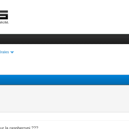
érales
our la raspberrypi ???