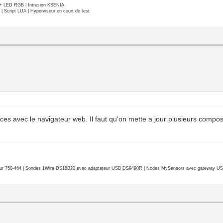
e + LED RGB | Intrusion KSENIA
Script LUA | Hyperviseur en court de test
s avec le navigateur web. Il faut qu'on mette a jour plusieurs composa
r 750-464 | Sondes 1Wire DS18B20 avec adaptateur USB DS9490R | Nodes MySensors avec gateway USB 