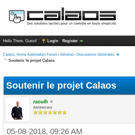
Hello There, Guest!
Login
Register
Calaos, Home Automation Forum
›
Général
›
Discussions Générales
Soutenir le projet Calaos
ge
Soutenir le projet Calaos
raoulh
Administrator
05-08-2018, 09:26 AM