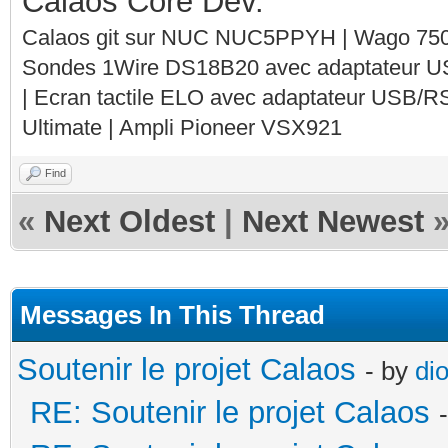
Calaos Core Dev.
Calaos git sur NUC NUC5PPYH | Wago 750-
Sondes 1Wire DS18B20 avec adaptateur 
| Ecran tactile ELO avec adaptateur USB/R
Ultimate | Ampli Pioneer VSX921
Find
«
Next Oldest
|
Next Newest
Messages In This Thread
Soutenir le projet Calaos
- by
di
RE: Soutenir le projet Calaos