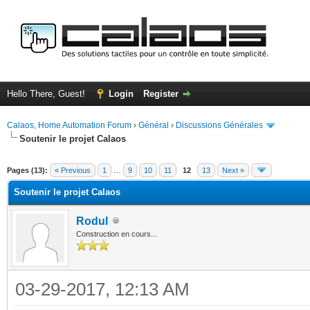
Hello There, Guest!
Login
Register
Calaos, Home Automation Forum
›
Général
›
Discussions Générales
Soutenir le projet Calaos
ge
Pages (13):
« Previous
1
…
9
10
11
12
13
Next »
Soutenir le projet Calaos
Rodul
Construction en cours...
03-29-2017, 12:13 AM