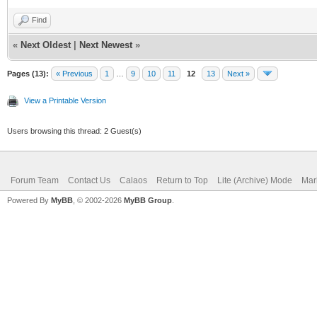
Find
«
Next Oldest
|
Next Newest
»
Pages (13):
« Previous
1
…
9
10
11
12
13
Next »
View a Printable Version
Users browsing this thread: 2 Guest(s)
Forum Team
Contact Us
Calaos
Return to Top
Lite (Archive) Mode
Mar
Powered By
MyBB
, © 2002-2026
MyBB Group
.