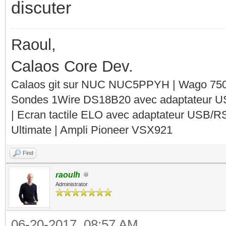
discuter
Raoul,
Calaos Core Dev.
Calaos git sur NUC NUC5PPYH | Wago 750-
Sondes 1Wire DS18B20 avec adaptateur 
| Ecran tactile ELO avec adaptateur USB/R
Ultimate | Ampli Pioneer VSX921
Find
raoulh
Administrator
06-20-2017, 08:57 AM